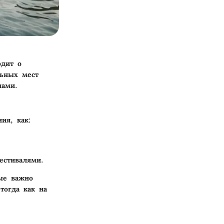
одит о
льных мест
пами.
ия, как:
естивалями.
рые важно
тогда как на