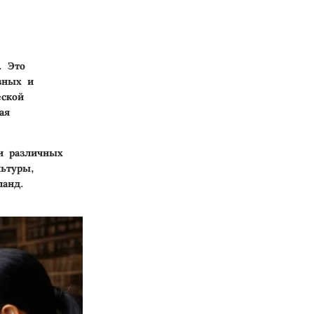
. Это
зных и
еской
ая
и различных
ьтуры,
ланд.