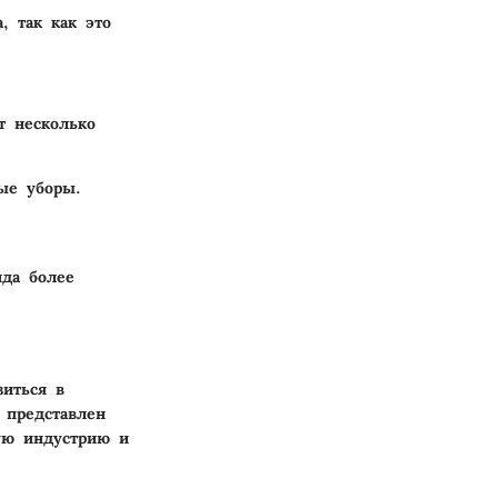
, так как это
т несколько
ые уборы.
ида более
зиться в
 представлен
ую индустрию и