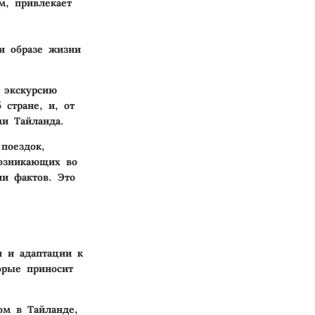
м, привлекает
 и образе жизни
 экскурсию
стране, и, от
ми Тайланда.
поездок,
озникающих во
чи фактов. Это
я и адаптации к
орые приносит
ом в Тайланде,