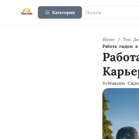
Категории
Home
/
Топ До
Работа гидом в
Работ
Карь
By
Максим Сидо