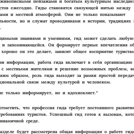
о живописными пейзажами и богатым культурным наследие
стов ежегодно. Гиды становятся связующей нитью между
ами и местной атмосферой. Они не только показывают
льности, но и служат проводниками в истории, традициях
.
одимыми знаниями и умениями, гид может сделать любую
 и запоминающейся. Он формирует первые впечатления об 
о хорошо он это делает, зависит общее восприятие туриста
и информации, работа гида включает в себя организацию 
е с местными жителями и решение возможных проблем, в
аким образом, роль гида выходит за рамки простой переда
циональной связи между культурой и человеком.
е только информирует, но и вдохновляет.“
отметить, что профессия гида требует постоянного развити
ребованиях туристов. Успешный гид готов к вызовам, кот
динамичной среде.
зделе будет рассмотрена общая информация о работе гид