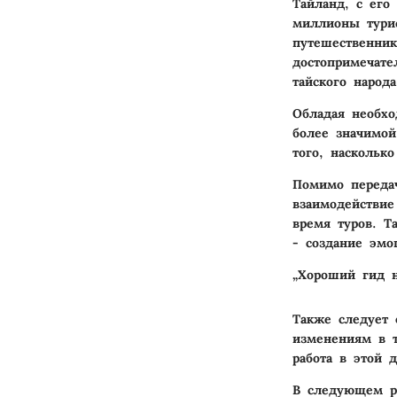
Тайланд, с ег
миллионы тури
путешественник
достопримечате
тайского народа
Обладая необх
более значимой
того, наскольк
Помимо передач
взаимодействи
время туров. Т
- создание эмо
„Хороший гид н
Также следует 
изменениям в т
работа в этой 
В следующем ра