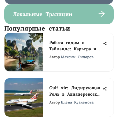
Локальные Традиции
Популярные статьи
Работа гидом в
Тайланде: Карьера и
вызовы
Автор
Максим Сидоров
Gulf Air: Лидирующая
Роль в Авиаперевозках
Ближнего Востока
Автор
Елена Кузнецова