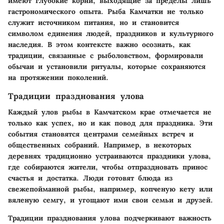
имеют глубокие корни, выходящие за пределы лишь
гастрономического опыта. Рыба Камчатки не только
служит источником питания, но и становится
символом единения людей, праздников и культурного
наследия. В этом контексте важно осознать, как
традиции, связанные с рыболовством, формировали
обычаи и установили ритуалы, которые сохраняются
на протяжении поколений.
Традиции празднования улова
Каждый улов рыбы в Камчатском крае отмечается не
только как успех, но и как повод для праздника. Эти
события становятся центрами семейных встреч и
общественных собраний. Например, в некоторых
деревнях традиционно устраиваются
праздники улова
,
где собираются жители, чтобы отпраздновать принос
счастья и достатка. Люди готовят блюда из
свежепойманной рыбы, например, копченую кету или
вяленую семгу, и угощают ими свои семьи и друзей.
Традиции празднования улова подчеркивают важность