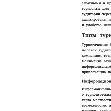
сложными и пр
горизонты для 
аудитории чере
адаптированы п
и удобство исп
Типы тури
Туристические 
целевой аудито
компаниям точн
Понимание этих
информативным,
привлечению н
Информацион
Информационны
о туристически
карта местност
возможностях д
туристам всей 