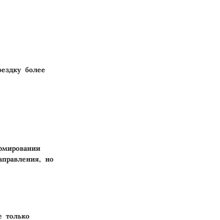
оездку более
рмировании
аправления, но
е только