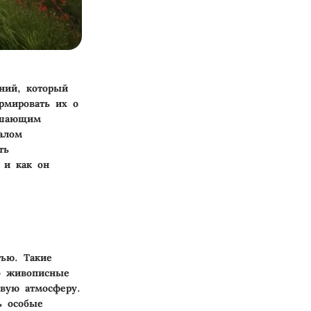
ний, который
рмировать их о
ешающим
алом
ть
 и как он
тью. Такие
ко живописные
овую атмосферу.
ь особые