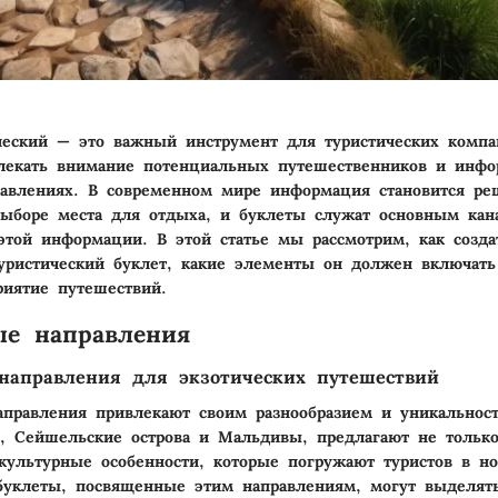
ческий — это важный инструмент для туристических компа
лекать внимание потенциальных путешественников и инфо
равлениях. В современном мире информация становится р
ыборе места для отдыха, и буклеты служат основным кан
этой информации. В этой статье мы рассмотрим, как созда
ристический буклет, какие элементы он должен включать
риятие путешествий.
ые направления
направления для экзотических путешествий
аправления привлекают своим разнообразием и уникальнос
и, Сейшельские острова и Мальдивы, предлагают не толь
культурные особенности, которые погружают туристов в н
буклеты, посвященные этим направлениям, могут выделят