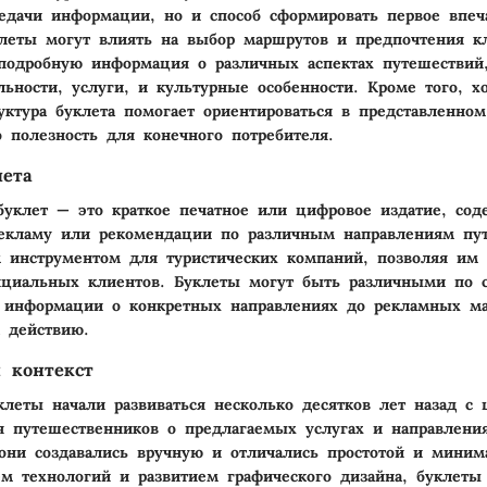
едачи информации, но и способ сформировать первое впеч
уклеты могут влиять на выбор маршрутов и предпочтения к
подробную информация о различных аспектах путешествий,
льности, услуги, и культурные особенности. Кроме того, х
уктура буклета помогает ориентироваться в представленном
о полезность для конечного потребителя.
лета
буклет — это краткое печатное или цифровое издатие, со
екламу или рекомендации по различным направлениям пу
инструментом для туристических компаний, позволяя им 
циальных клиентов. Буклеты могут быть различными по с
 информации о конкретных направлениях до рекламных ма
 действию.
 контекст
клеты начали развиваться несколько десятков лет назад с
 путешественников о предлагаемых услугах и направления
они создавались вручную и отличались простотой и миним
ем технологий и развитием графического дизайна, буклеты