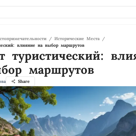
стопримечательности
/
Исторические Места
/
ческий: влияние на выбор маршрутов
т туристический: вли
ыбор маршрутов
ова
Share