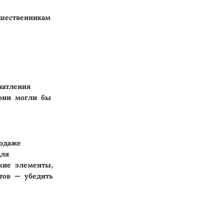
ешественникам
чатления
 они могли бы
одаже
для
кие элементы,
тов — убедить