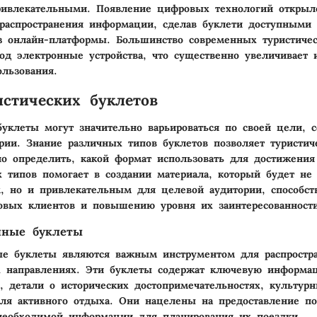
ивлекательными. Появление цифровых технологий открыл
распространения информации, сделав буклети доступными
з онлайн-платформы. Большинство современных туристичес
од электронные устройства, что существенно увеличивает 
ользования.
стических буклетов
буклеты могут значительно варьироваться по своей цели, 
рии. Знание различных типов буклетов позволяет туристич
о определить, какой формат использовать для достижения
 типов помогает в создании материала, который будет не 
 но и привлекательным для целевой аудитории, способст
овых клиентов и повышению уровня их заинтересованности
ные буклеты
е буклеты являются важным инструментом для распростр
х направлениях. Эти буклеты содержат ключевую информа
и, детали о исторических достопримечательностях, культур
ля активного отдыха. Они нацелены на предоставление п
необходимой информации для планирования их поездки.