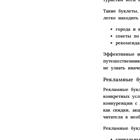
Такие буклеты,
легко находит
города и 
советы по
рекоменда
Эффективные и
путешественник
не узнать иначе
Рекламные б
Рекламные бук
конкретных усл
конкуренции с 
как скидки, ак
читателя в нео
Рекламные букл
уникальны