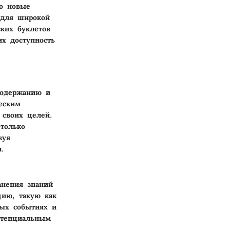
о новые
 для широкой
ких буклетов
их доступность
содержанию и
еским
 своих целей.
только
вуя
.
анения знаний
цию, такую как
ных событиях и
отенциальным