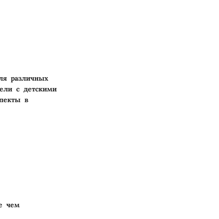
ля различных
тели с детскими
пекты в
е чем