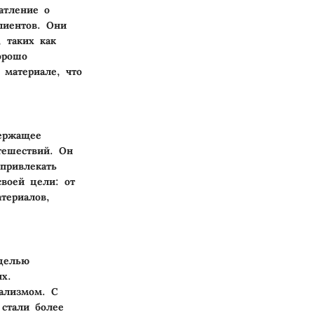
атление о
лиентов. Они
 таких как
орошо
 материале, что
держащее
тешествий. Он
привлекать
воей цели: от
териалов,
 целью
х.
ализмом. С
 стали более