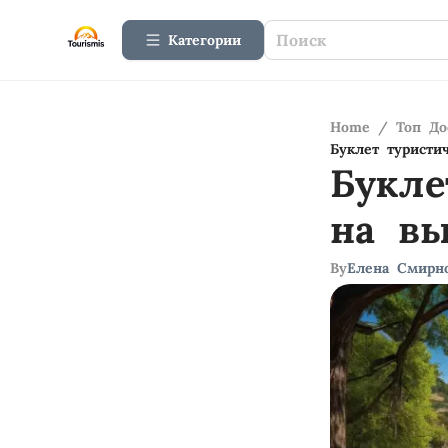
Категории
Home
/
Топ До
Буклет туристи
Букле
на в
By
Елена Смирн