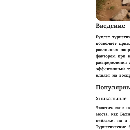
Введение
Буклет туристи
позволяет прив
различных нап
фактором при в
распределения 
эффективный ту
влияет на восп
Популярн
Уникальные 
Экзотические н
места, как Бал
пейзажи, но и 
Туристические 