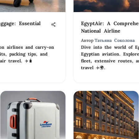
ggage: Essential
EgyptAir: A Comprehe
National Airline
Автор
Татьяна Соколова
on airlines and carry-on
Dive into the world of Eg
its, packing tips, and
Egyptian aviation. Explore
air travel. ✈️🧳
fleet, extensive routes, a
travel ✈️🌍.