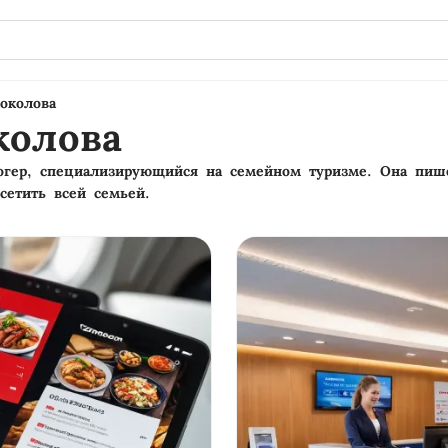
околова
колова
логер, специализирующийся на семейном туризме. Она пише
сетить всей семьей.