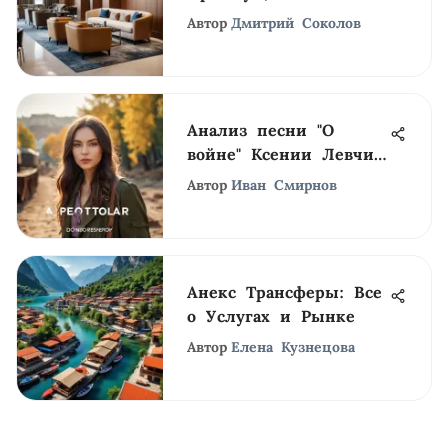
международного
Автор
Дмитрий Соколов
бизнес-зала
Анализ песни "О
войне" Ксении Левчик:
контексты и темы
Автор
Иван Смирнов
Анекс Трансферы: Все
о Услугах и Рынке
Автор
Елена Кузнецова