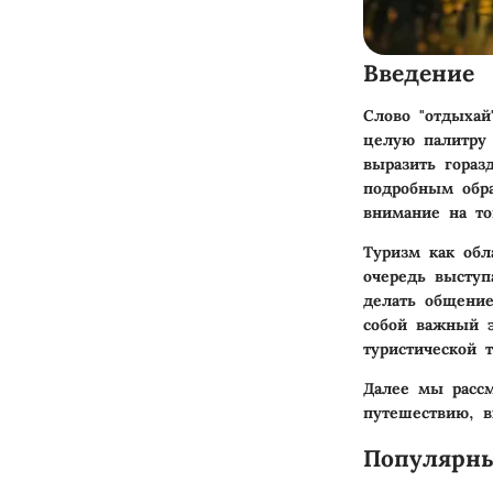
Введение
Слово "отдыхай
целую палитру 
выразить гораз
подробным обра
внимание на то
Туризм как обл
очередь выступ
делать общение
собой важный 
туристической 
Далее мы рассм
путешествию, 
Популярн