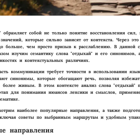
" обрамляет собой не только понятие восстановления сил,
значений, которые сильно зависят от контекста. Через эт
до больше, чем просто призыв к расслаблению. В данной 
зом изучим семантику слова "отдыхай" и его синонимов, 
нкостях и контекстуальных различиях.
асть коммуникации требует точности в использовании язы
ают синонимы, которые обогащают речь, позволяя избежат
 более живым. В этом контексте анализ слова "отдыхай" п
этап для понимания нюансов лексики и смыслов, применя
тематике.
отрим наиболее популярные направления, а также подгото
включая советы по выбранным маршрутам и удобным упак
ые направления