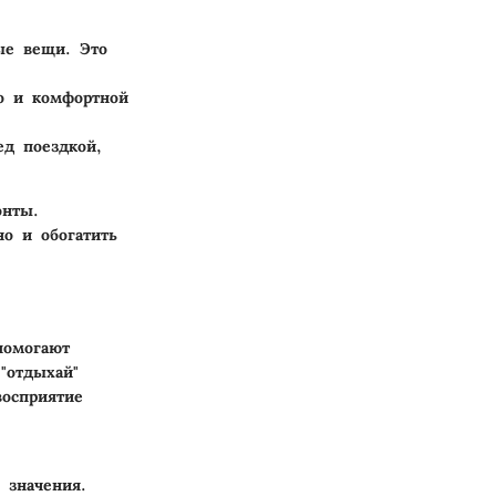
ые вещи. Это
о и комфортной
ед поездкой,
онты.
о и обогатить
помогают
"отдыхай"
восприятие
 значения.