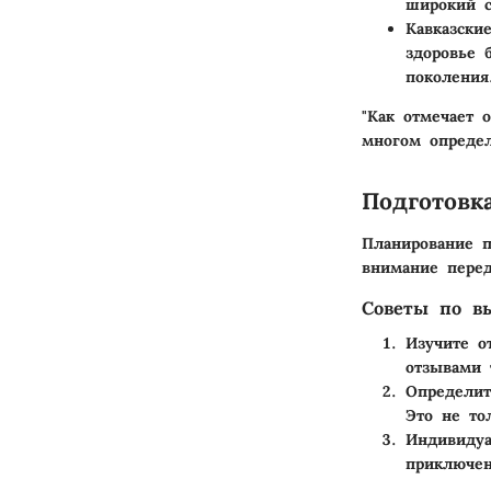
широкий с
Кавказски
здоровье 
поколения
"Как отмечает 
многом определ
Подготовк
Планирование п
внимание перед
Советы по в
Изучите о
отзывами 
Определит
Это не то
Индивидуа
приключен