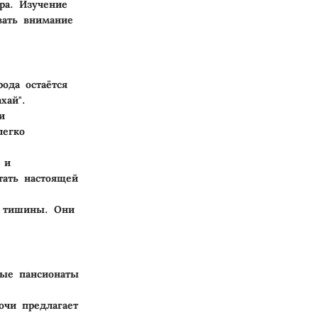
ра. Изучение
вать внимание
рода остаётся
хай".
и
легко
 и
тать настоящей
и тишины. Они
ные пансионаты
очи предлагает