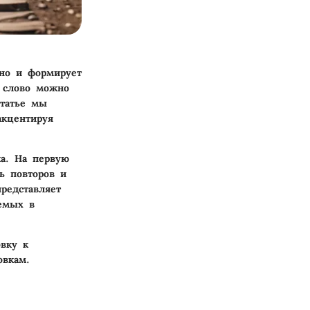
 но и формирует
о слово можно
статье мы
акцентируя
ка. На первую
ь повторов и
редставляет
емых в
вку к
овкам.