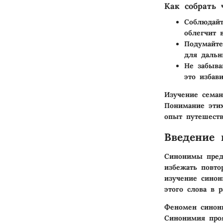
Как собрать 
Соблюдай
облегчит 
Подумайте
для дальн
Не забыва
это избав
Изучение семан
Понимание этих
опыт путешеств
Введение 
Синонимы пред
избежать повто
изучение синон
этого слова в 
Феномен синон
Синонимия проя