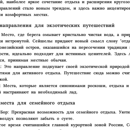
й, наиболее яркое сочетание отдыха и расширения кругозо
равлений стало новым трендом, и здесь важно акцентиро
 и комфортных местах.
направления для экзотических путешествий
 Место, где берега омывает кристально чистая вода, а при
ки нетронутой. Сейшелы придают новый смысл слову "отда
онезийский остров, оказавшийся на пересечении традиции 
ости, идеально подходит для истинных ценителей. Здесь 
ься, принимая местные обычаи.
а
: Это направление подкупает своей экзотической природой
тями для активного отдыха. Путешествие сюда можно счи
кой.
: Места, которые является синонимами роскоши, отдыха 
й настраивают на необходимый лад.
места для семейного отдыха
Бор
: Прекрасная возможность для семейного отдыха. Уют
воздух позволяют забыть о суете.
гое время считавшийся главной курортной зоной России, С