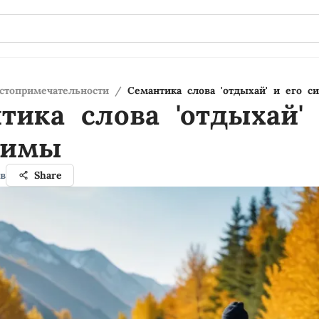
стопримечательности
/
Семантика слова 'отдыхай' и его 
тика слова 'отдыхай'
нимы
в
Share