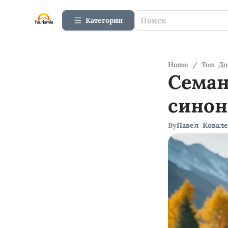
Категории
Home
/
Топ До
Семан
сино
By
Павел Ковале