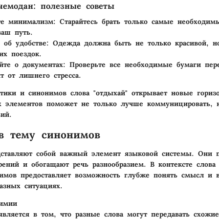
чемодан: полезные советы
те минимализм
: Старайтесь брать только самые необходим
ваш путь.
 об удобстве
: Одежда должна быть не только красивой, н
их поездок.
йте о документах
: Проверьте все необходимые бумаги пер
ит от лишнего стресса.
тики и синонимов слова "отдыхай" открывает новые гориз
 элементов поможет не только лучше коммуницировать, н
ий.
в тему синонимов
ставляют собой важный элемент языковой системы. Они 
рений и обогащают речь разнообразием. В контексте слова 
имов предоставляет возможность глубже понять смысл и 
разных ситуациях.
имии
вляется в том, что разные слова могут передавать схожие