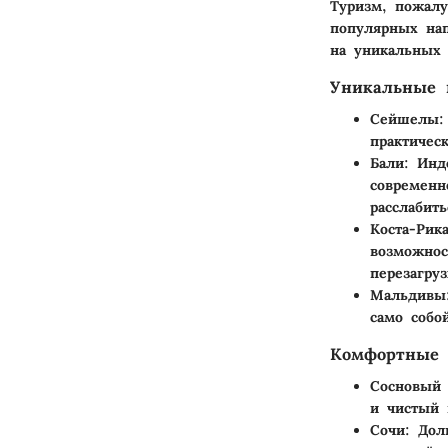
Туризм, пожалу
популярных нап
на уникальных
Уникальные 
Сейшелы
:
практичес
Бали
: Инд
современн
расслабит
Коста-Рик
возможнос
перезагруз
Мальдивы
само собо
Комфортные 
Сосновый 
и чистый 
Сочи
: Дол