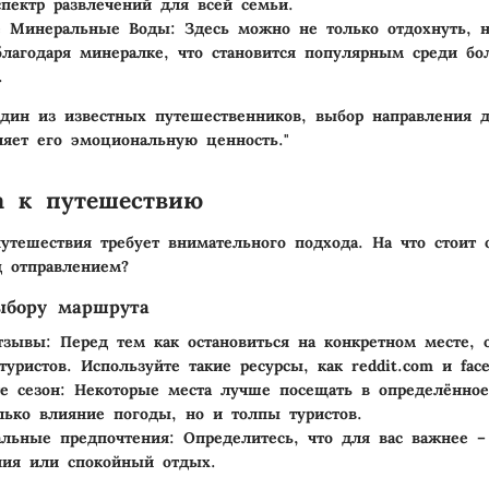
пектр развлечений для всей семьи.
е Минеральные Воды
: Здесь можно не только отдохнуть, 
благодаря минералке, что становится популярным среди бо
.
один из известных путешественников, выбор направления 
яет его эмоциональную ценность."
а к путешествию
утешествия требует внимательного подхода. На что стоит 
 отправлением?
ыбору маршрута
тзывы
: Перед тем как остановиться на конкретном месте, 
туристов. Используйте такие ресурсы, как reddit.com и fac
е сезон
: Некоторые места лучше посещать в определённое
лько влияние погоды, но и толпы туристов.
льные предпочтения
: Определитесь, что для вас важнее –
ия или спокойный отдых.