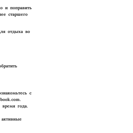
но и поправить
лее старшего
для отдыха во
обратить
ознакомьтесь с
ebook.com.
 время года.
 активные