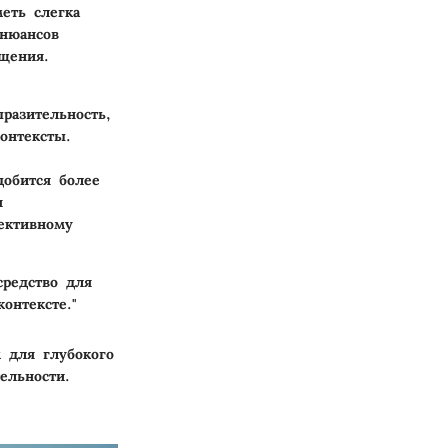
еть слегка
 нюансов
щения.
разительность,
онтексты.
добится более
я
ективному
средство для
онтексте."
 для глубокого
ельности.