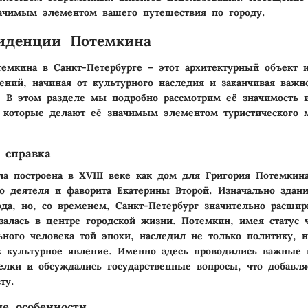
ачимым элементом вашего путешествия по городу.
иденции Потемкина
емкина в Санкт-Петербурге – этот архитектурный объект 
ений, начиная от культурного наследия и заканчивая важн
. В этом разделе мы подробно рассмотрим её значимость 
, которые делают её значимым элементом туристического 
 справка
а построена в XVIII веке как дом для Григория Потемкин
го деятеля и фаворита Екатерины Второй. Изначально здан
ода, но, со временем, Санкт-Петербург значительно расшир
залась в центре городской жизни. Потемкин, имея статус 
ьного человека той эпохи, наследил не только политику, 
 культурное явление. Именно здесь проводились важные в
елки и обсуждались государственные вопросы, что добавля
ту.
е особенности