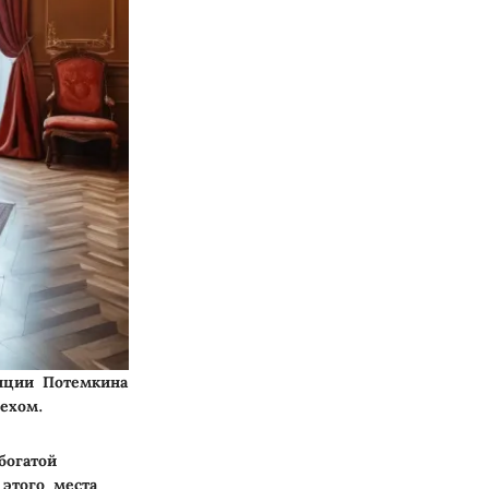
нции Потемкина
ехом.
богатой
этого места