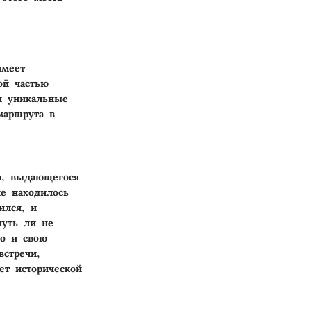
имеет
ой частью
и уникальные
маршрута в
а, выдающегося
ие находилось
ился, и
чуть ли не
но и свою
стречи,
ет исторической