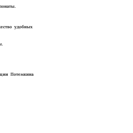
понаты.
жество удобных
ы.
нции Потемкина