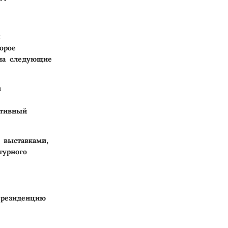
и
орое
 на следующие
и
ктивный
 выставками,
турного
о резиденцию