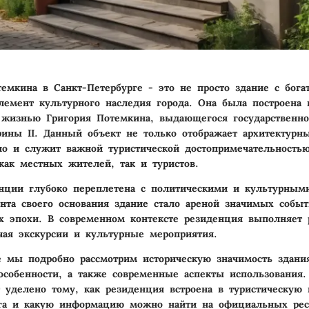
емкина в Санкт-Петербурге - это не просто здание с богат
емент культурного наследия города. Она была построена в
 жизнью Григория Потемкина, выдающегося государственно
рины II. Данный объект не только отображает архитектурн
но и служит важной туристической достопримечательностью
ак местных жителей, так и туристов.
нции глубоко переплетена с политическими и культурным
нта своего основания здание стало ареной значимых событ
 эпохи. В современном контексте резиденция выполняет 
ая экскурсии и культурные мероприятия.
е мы подробно рассмотрим историческую значимость здания
особенности, а также современные аспекты использования.
 уделено тому, как резиденция встроена в туристическую 
рга и какую информацию можно найти на официальных рес