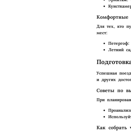
Кунсткаме
Комфортные 
Для тех, кто п
мест:
Петергоф
:
Летний са
Подготовк
Успешная поезд
и других досто
Советы по в
При планирован
Проанализ
Используй
Как собрать 