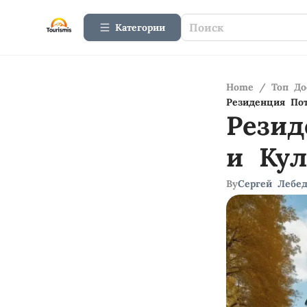
Категории
Home
/
Топ До
Резиденция Пот
Резид
и Кул
By
Сергей Лебе