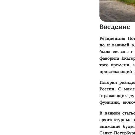
Введение
Резиденция Пот
но и важный эл
была связана с
фаворита Екате
того времени, 
привлекающей к
История резиде
России. С моме
отражающих дух
функции, включ
В данной стать
архитектурные 
внимание будет
Санкт-Петербу