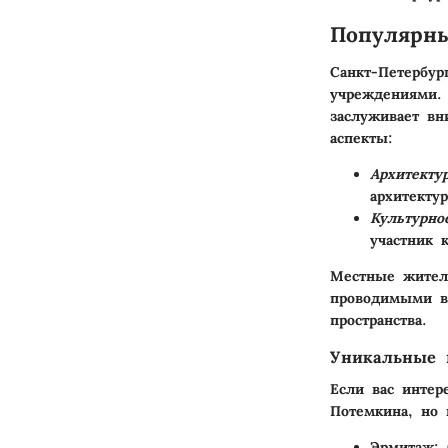
Популярн
Санкт-Петербур
учреждениями. 
заслуживает вн
аспекты:
Архитекту
архитекту
Культурно
участник 
Местные жител
проводимыми в 
пространства.
Уникальные 
Если вас интер
Потемкина, но 
Эрмитаж
: