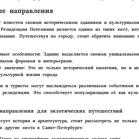
ые направления
г известен своими историческими зданиями и культурным
Резиденция Потемкина является одним из таких мест, кот
иманиe. Путешествуя по городу, стоит обратить внимание
рные особенности
: Здание выделяется своими уникальным
рными формами и интерьерами.
е значение
: Это не только исторический памятник, но и а
культурной жизни города.
и и туристы могут наслаждаться различными событиями и
резиденции. Это способствует популяризации её как куль
направления для экзотических путешествий
есует история и архитеуктура, стоит рассмотреть не тольк
и другие места в Санкт-Петербурге:
 Один из крупнейших художественных музеев мира.