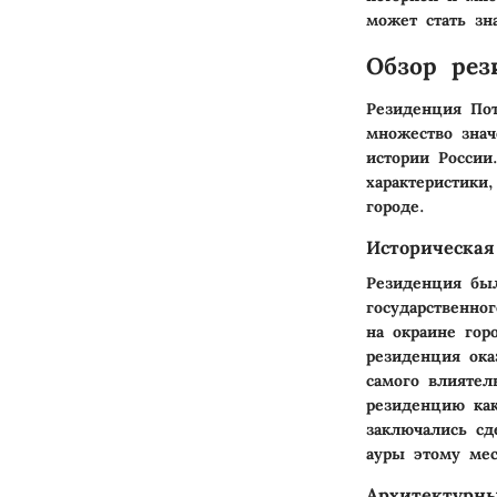
может стать зн
Обзор рез
Резиденция Пот
множество знач
истории России
характеристики
городе.
Историческая
Резиденция был
государственно
на окраине гор
резиденция ока
самого влиятел
резиденцию как
заключались сд
ауры этому мес
Архитектурны