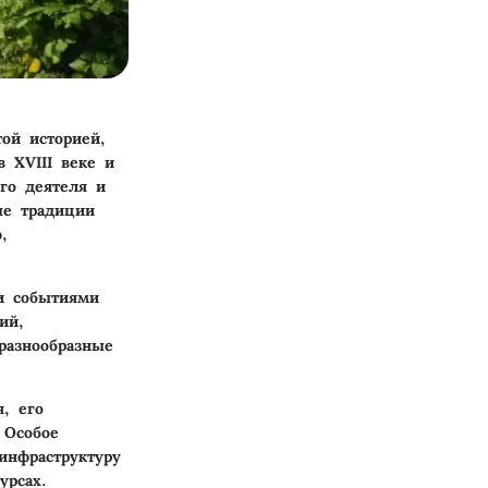
ой историей,
 XVIII веке и
го деятеля и
ые традиции
,
и событиями
ий,
разнообразные
, его
 Особое
инфраструктуру
урсах.