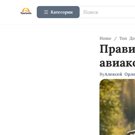
Категории
Home
/
Топ До
Прав
авиак
By
Алексей Орл