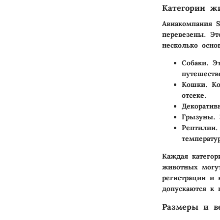
Категории ж
Авиакомпания S
перевезены. Эт
несколько осно
Собаки
. Э
путешеств
Кошки
. К
отсеке.
Декорати
Грызуны
.
Рептилии
.
температу
Каждая категор
животных могут
регистрации и 
допускаются к 
Размеры и в