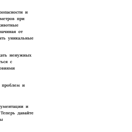
зопасности и
аметров при
животные
начиная от
ать уникальные
жать ненужных
ться с
ловиями
ь проблем и
кументации и
Теперь давайте
ны