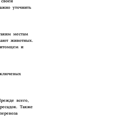
 своей
ажно уточнить
таким местам
мают животных.
питомцем и
 ключевых
режде всего,
ресадок. Также
перевоза