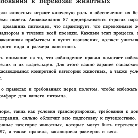
бования к перевозке животных
зки животных играют ключевую роль в обеспечении их бе
емя полета. Авиакомпания S7 придерживается строгих пар
е домашних питомцев, что гарантирует, что перевозимые 
надзором в течение всей поездки. Каждый этап процесса, 
заканчивая прибытием в пункт назначения, должен учитыв
ждого вида и размера животного.
ть внимание на то, что соблюдение правил помогает избе
делих и их владельцев. Для этого важно заранее ознакоми
касающимися конкретной категории животных, а также ус
.
о правилах и требованиях перед полетом, чтобы избежат
комфорт для вашего питомца.
орм, таких как условия транспортировки, требования к до
страции, сильно облегчит всю подготовку к путешествию. 
овные категорие животных, которые могут быть перевезе
S7, а также правила, касающиеся размеров и веса.