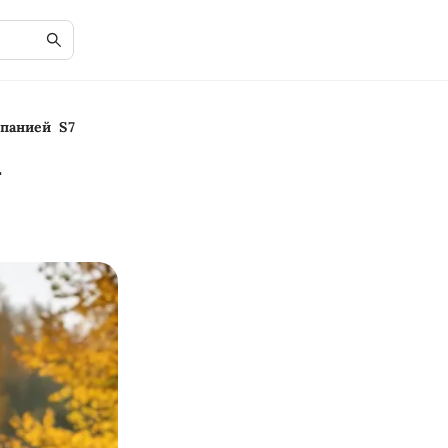
мпанией S7
х