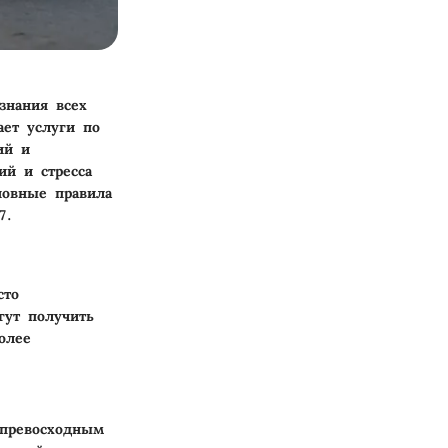
знания всех
ает услуги по
ий и
ий и стресса
новные правила
7.
сто
гут получить
олее
 превосходным