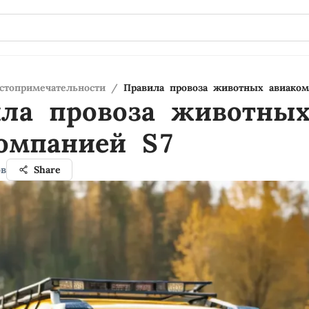
стопримечательности
/
Правила провоза животных авиако
ила провоза животны
омпанией S7
ов
Share