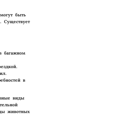
 могут быть
. Существует
в багажном
ездкой.
ил.
ребностей в
азные виды
тельной
иды животных