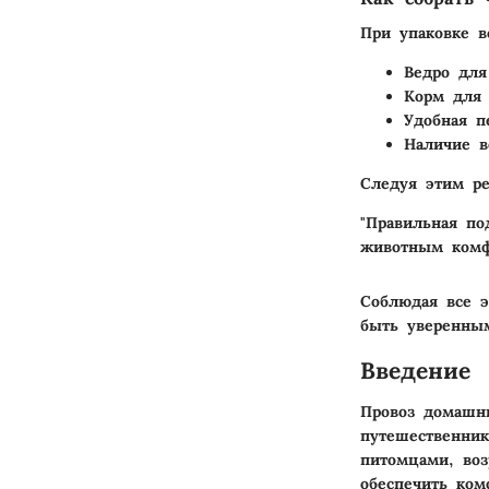
При упаковке 
Ведро для
Корм для 
Удобная п
Наличие в
Следуя этим ре
"Правильная по
животным комф
Соблюдая все э
быть уверенны
Введение
Провоз домашн
путешественни
питомцами, воз
обеспечить ком