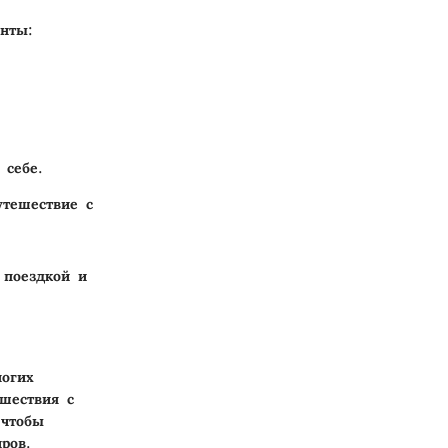
нты:
 себе.
утешествие с
 поездкой и
ногих
шествия с
 чтобы
ров.