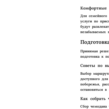
Комфортные 
Для семейного 
услуги по прис
будут развлека
незабываемых в
Подготовк
Принимая решен
подготовка к п
Советы по в
Выбор маршрута
доступного для
побережья, рас
остановиться в
Как собрать 
Сбор чемодана 