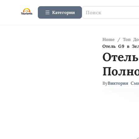
Категории
Home
/
Топ До
Отель G9 в Зел
Отель
Полно
By
Виктория См