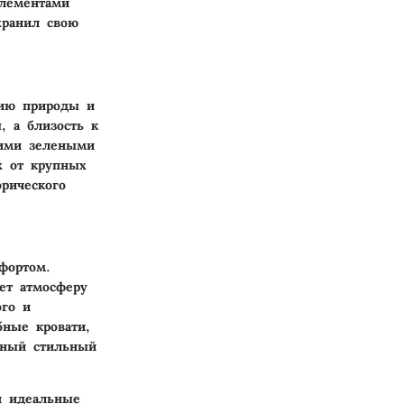
элементами
хранил свою
нию природы и
, а близость к
оими зелеными
х от крупных
орического
фортом.
ет атмосферу
го и
бные кровати,
иный стильный
я идеальные