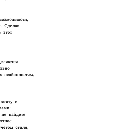
возможности,
я. Сделав
 этот
деляются
льно
х особенностям,
остоту и
вами:
 не найдете
ятное
четом стиля,