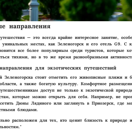
ые направления
утешествия — это всегда крайне интересное занятие, особ
х уникальных местах, как Зеленогорск и его отель G9. С
ановится все более популярным среди туристов, которые хо
иться тихими, но в то же время разнообразными активност
направления для экзотических путешествий
й Зеленогорска стоит отметить его живописные пляжи и б
области, а также богатую культуру. Комфортное размещен
путешественникам доступ не только к экзотической природ
там, которые можно открыть для себя. Например, не про
сетить Дюны Лядиного или заглянуть в Приозерск, где м
естными блюдами.
льно расположен для тех, кто ценит близость к природе 
льностям."