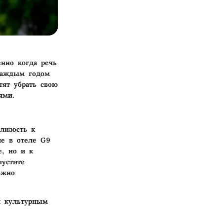
енно когда речь
 каждым годом
тят убрать свою
ями.
лизость к
ие в отеле G9
е, но и к
пустите
ожно
и культурным