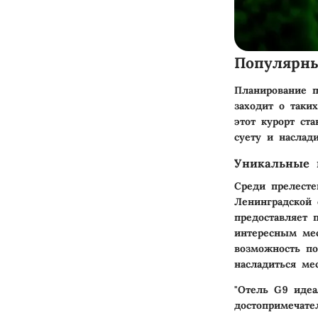
Популярн
Планирование п
заходит о таки
этот курорт ст
суету и наслад
Уникальные 
Среди прелесте
Ленинградской 
предоставляет 
интересным мес
возможность по
насладиться м
"Отель G9 идеа
достопримечате