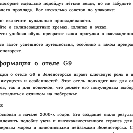
ногорске идеально подойдут лёгкие вещи, но не забудьте 
рнего прохлада. Вот несколько советов по упаковке:
но включите купальные принадлежности.
йте о солнцезащитных кремах, шляпах и очках.
 что удобная обувь превратит ваши прогулки в наслаждени
то залог успешного путешествия, особенно в таком прекра
еногорске.
формация о отеле G9
ация о
отеле G9
в Зеленогорске играет ключевую роль в 
имуществ и особенностей. Этот отель подходит как для 
ов, так и для новичков, что делает его популярным выбо
насладиться отдыхом на побережье.
ля
снован в начале 2000-х годов. Его создание стало резуль
дложить подобие уюта и высококачественного сервиса дл
черным морем и живописными пейзажами Зеленогорска. С