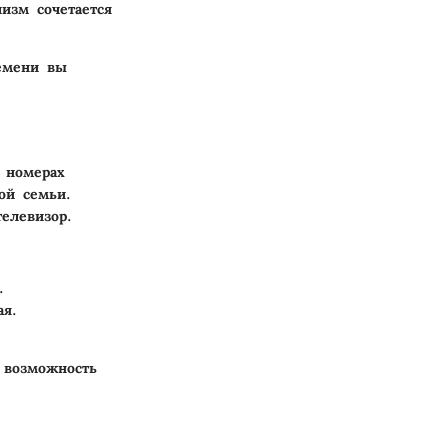
изм сочетается
ремени вы
 номерах
ой семьи.
елевизор.
.
ая.
 возможность