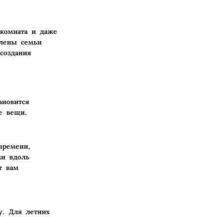
 комната и даже
члены семьи
создания
ановится
е вещи.
времени,
ми вдоль
т вам
у. Для летних