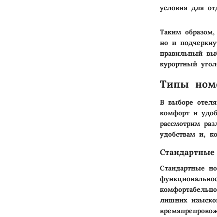
условия для от
Таким образом
но и подчеркну
правильный выб
курортный угол
Типы ном
В выборе отеля
комфорт и удоб
рассмотрим раз
удобствам и, к
Стандартные
Стандартные но
функционально
комфортабельно
лишних изысков
времяпрепровож