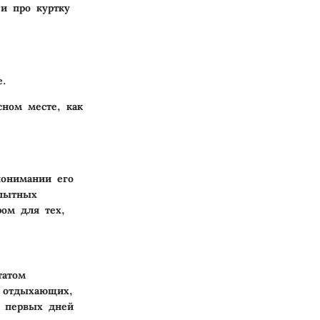
и про куртку
е.
сном месте, как
понимании его
опытных
ром для тех,
татом
я отдыхающих,
 первых дней