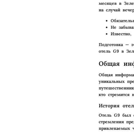
месяцев в Зеле
на случай вече
Обязатель
Не забыва
Известно,
Подготовка — э
отель G9 в Зел
Общая ин
Общая информ
уникальных пре
путешественник
кто стремится 
История оте
Отель G9 был о
стремления пре
привлекаемых 