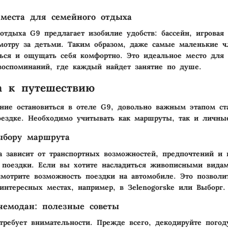
места для семейного отдыха
отдыха G9 предлагает изобилие удобств: бассейн, игровая
мотру за детьми. Таким образом, даже самые маленькие 
ться и ощущать себя комфортно. Это идеальное место для 
оспоминаний, где каждый найдет занятие по душе.
а к путешествию
ие остановиться в отеле G9, довольно важным этапом ст
оездке. Необходимо учитывать как маршруты, так и личны
ыбору маршрута
 зависит от транспортных возможностей, предпочтений и 
 поездки. Если вы хотите насладиться живописными вида
смотрите возможность поездки на автомобиле. Это позволи
 интересных местах, например, в Зelenogorske или Выборг.
чемодан: полезные советы
требует внимательности. Прежде всего, декодируйте погод