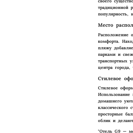
своего существ
традиционной р
популярность, 
Место распо
Расположение о
комфорта. Нахо
пляжу добавляе
парками и свеж
транспортных у
центра города,
Стилевое оф
Стилевое офор
Использование 
домашнего уют
классического 
просторные ба
облик и делаю
"Отель G9 — ме