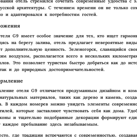
ования отель стремился сочетать современные удобства с 
усской архитектуры. С течением времени он не только со
но и адаптировался к потребностям гостей.
ложения
теля G9 имеет особое значение для тех, кто ищет гармо
дясь на берегу залива, отель предлагает невероятные виды
т дополнительную ценность. Зеленогорск, славящийся св
им воздухом, располагается всего в нескольких километра
злов. Это позволяет туристам быстро добраться как до ист
 так и до природных достопримечательностей.
ормление
мление отеля G9 отличается продуманным дизайном и ком
натуральных материалов, таких как дерево и камень, созда
а. В каждом номерев можно увидеть элементы современно
стилей, которые заставляют чувствовать себя как дома. Удо
лконы и тщательно подобранные декорации формируют ед
т каждое пребывание здесь незабываемым.
сто, где традиции встречаются с современностью, создава