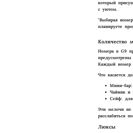
который присущ
с уютом.
"Выбирая номер
планируете про
Количество м
Номера в G9 пр
предусмотрены 
Каждый номер и
Что касается д
Мини-бар
Чайник и
Сейф
: дл
Эти мелочи не
расслабиться п
Люксы