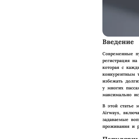
Введение
Современные пу
регистрация на
которая с кажд
конкурентным т
избежать долги
у многих пасса
максимально ис
В этой статье 
Airways, вклю
задаваемые во
проживания и р