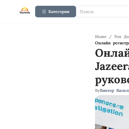
Категории
Home
/
Топ До
Онлайн регистр
Онлай
Jazee
руков
By
Виктор Васил