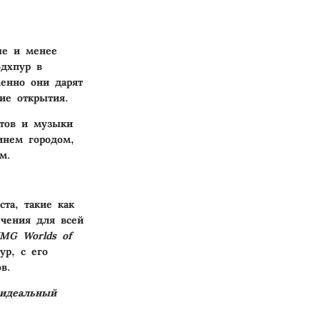
ые и менее
одхпур в
менно они дарят
ие открытия.
стов и музыки
инем городом,
м.
та, такие как
ечения для всей
IMG Worlds of
ур, с его
в.
 идеальный