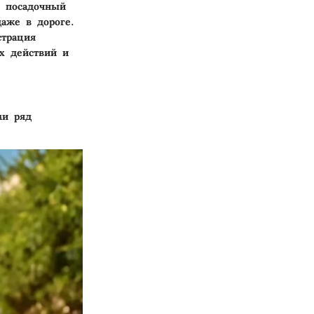
ь посадочный
аже в дороге.
страция
х действий и
ми ряд