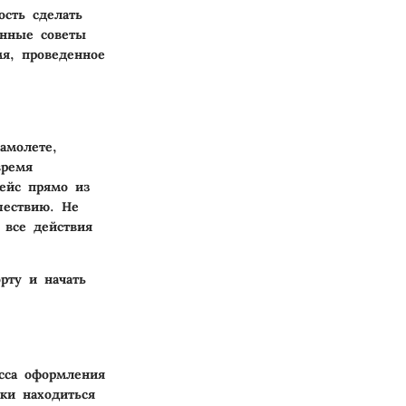
ость сделать
енные советы
мя, проведенное
амолете,
время
рейс прямо из
шествию. Не
 все действия
рту и начать
сса оформления
ки находиться