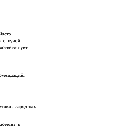
Часто
 с кучей
оответствует
омендаций,
етики, зарядных
момент и