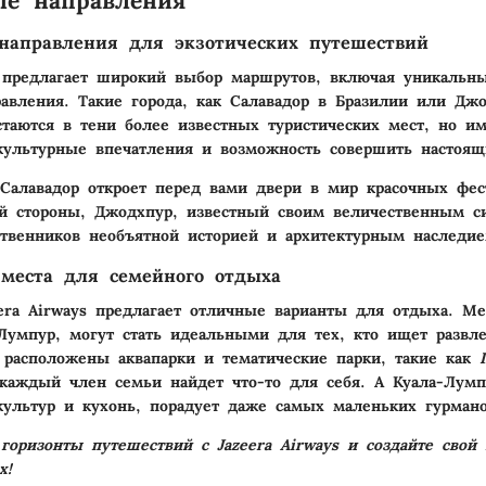
ые направления
направления для экзотических путешествий
s предлагает широкий выбор маршрутов, включая уникальн
авления. Такие города, как Салавадор в Бразилии или Дж
стаются в тени более известных туристических мест, но и
ультурные впечатления и возможность совершить настоящ
Салавадор откроет перед вами двери в мир красочных фе
й стороны, Джодхпур, известный своим величественным с
твенников необъятной историей и архитектурным наследие
места для семейного отдыха
era Airways предлагает отличные варианты для отдыха. Мес
Лумпур, могут стать идеальными для тех, кто ищет развл
 расположены аквапарки и тематические парки, такие как
 каждый член семьи найдет что-то для себя. А Куала-Лумп
культур и кухонь, порадует даже самых маленьких гурмано
горизонты путешествий с Jazeera Airways и создайте свой
х!