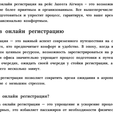
онлайн регистрация на рейс Jazeera Airways – это возможн
вие более приятным и организованным. Все вышеперечисл
дготовиться и упростят процесс, гарантируя, что ваше вре
максимально комфортным.
в онлайн регистрацию
ация — это важный аспект современного путешествия на с
ех, кто предпочитает комфорт и удобство. В эпоху, когда 
ым ценным ресурсом, возможность зарегистрироваться на 
и офиса значительно упрощает процесс подготовки к путе
 очередях, ожидать своей очереди у стойки регистрации, а
сего несколько минут.
егистрация позволяет сократить время ожидания в аэропо
ие с меньшим стрессом.
 онлайн регистрация?
а онлайн регистрации — это упрощение и ускорение проце
ервых, это избавляет пассажиров от необходимости физичес