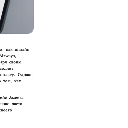
м, как онлайн
Airways,
даря своим
воляет
 полету. Однако
 том, как
ейс Jazeera
также
часто
своего