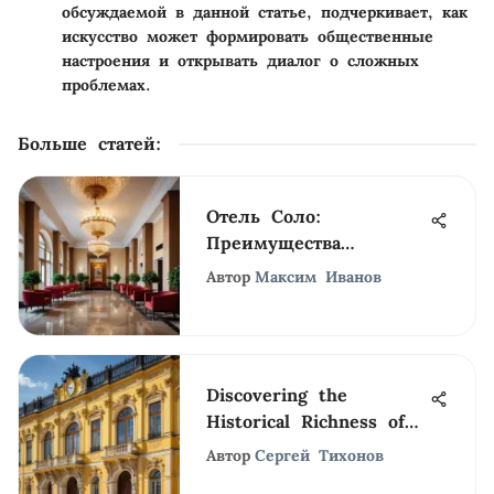
обсуждаемой в данной статье, подчеркивает, как
искусство может формировать общественные
настроения и открывать диалог о сложных
проблемах.
Больше статей
:
Отель Соло:
Преимущества
Проживания в Санкт-
Автор
Максим Иванов
Петербурге
Discovering the
Historical Richness of
Schönbrunn Palace
Автор
Сергей Тихонов