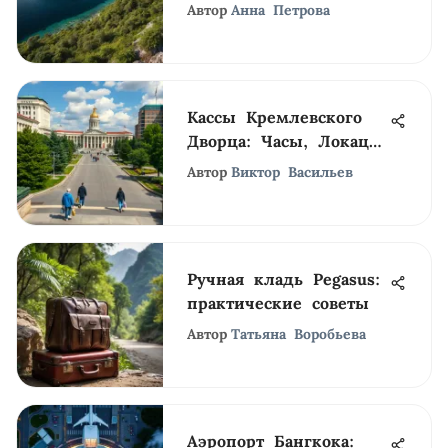
Comprehensive Guide
Автор
Анна Петрова
Кассы Кремлевского
Дворца: Часы, Локация
и Билеты
Автор
Виктор Васильев
Ручная кладь Pegasus:
практические советы
Автор
Татьяна Воробьева
Аэропорт Бангкока: