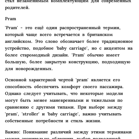
стал незаменимым комплектующим для современных
родителей.
Pram
'Pram' - это ещё один распространенный термин,
который чаще всего встречается в британском
английском. Это слово обозначает более традиционное
устройство, подобное 'baby carriage', но с акцентом на
более старомодный дизайн. 'Pram' обычно имеет
большую, более закрытую конструкцию, подходящую
для новорожденных.
Основной характерной чертой 'pram' является его
способность обеспечить комфорт своего пассажира.
Однако следует учитывать, что некоторые модели
могут быть менее маневренными и тяжелыми по
сравнению с другими типами. При выборе между
'pram', 'stroller' и 'baby carriage', важно учитывать
собственные потребности и стиль жизни.
Важно:
Понимание различий между этими терминами
может значительно облегчить выбор подходящей