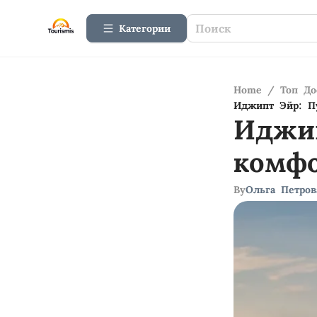
Категории
Home
/
Топ До
Иджипт Эйр: П
Иджип
комфо
By
Ольга Петров