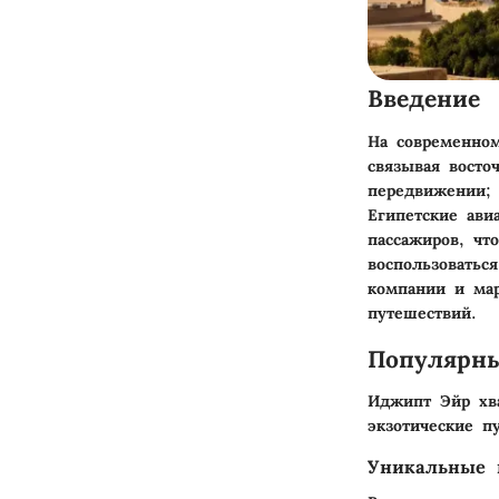
Введение
На современном
связывая восто
передвижении; 
Египетские ави
пассажиров, чт
воспользоватьс
компании и мар
путешествий.
Популярн
Иджипт Эйр хва
экзотические п
Уникальные 