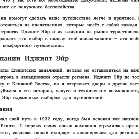
, что у вас есть все необходимые документы, включая би
авит от ненужного беспокойства.
ии помогут сделать ваше путешествие легче и приятнее, 
доточиться на впечатлениях, которые несёт с собой каждая 
ервисах Иджипт Эйр и их влиянии на рынок туристически
рждает, что выбор в пользу этой авиакомпании — это выб
и комфортного путешествия.
мпании Иджипт Эйр
екты Египетских авиалиний, нельзя не остановиться на ва
игрока в авиационной отрасли региона. Иджипт Эйр не то
у и Ближний Восток, но и открывает двери в другие част
убимся в его историю, услуги и технические возможности
 Эйр идеальным выбором для путешествий.
дания
ал свой путь в 1932 году, когда был основан как нацио
 Египта. С первых своих шагов компания стремилась орган
еты, создавая новый стандарт в авиаперевоза для региона.