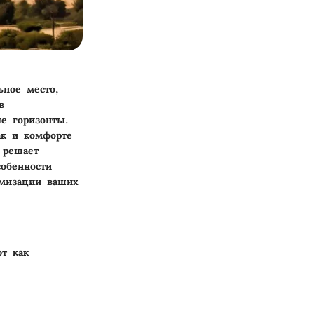
ьное место,
в
е горизонты.
ак и комфорте
 решает
собенности
имизации ваших
т как