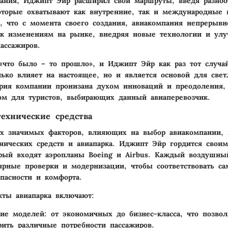
вания, Иджипт Эйр расширил свои маршруты, введя разноо
оторые охватывают как внутренние, так и международные 
, что с момента своего создания, авиакомпания непрерывн
 к изменениям на рынке, внедряя новые технологии и улу
ассажиров.
 «что было – то прошло», и Иджипт Эйр как раз тот случай
ько влияет на настоящее, но и является основой для свет
рия компании пронизана духом инноваций и преодоления, 
м для туристов, выбирающих данный авиаперевозчик.
ехнические средства
х значимых факторов, влияющих на выбор авиакомпании, 
хнических средств и авиапарка. Иджипт Эйр гордится сво
рый входят аэропланы Boeing и Airbus. Каждый воздушны
ярные проверки и модернизации, чтобы соответствовать 
опасности и комфорта.
ты авиапарка включают:
зие моделей
: от экономичных до бизнес-класса, что позвол
рить различные потребности пассажиров.