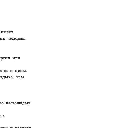
 имеет
ать чемодан.
урсии или
виса и цены.
отдыха, чем
 по-настоящему
ск