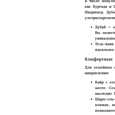
В число популя
как Хургада и 
Например, Дуба
ультрасовреме
Дубай
— ме
Вы можете
уникальны
Тель-Авив
идеальное
Комфортные 
Для семейных 
направления:
Кайр
с его
месте. Се
наследие 
Шарм-эль
пляжах, н
подводног