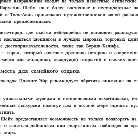
рных направлений входят не только известные египетские
Шарм-эль-Шейх, но и более восточные и нестандартные на
й и Тель-Авив привлекают путешественников своей роско
нными предложениями.
га-город, где высота небоскребов не оставляет равнодуш
 насладиться шопингом в лучших мировых торговых центр
е достопримечательности, такие как Бурдж-Халифа.
— город, который сочетает древнюю историю и современн
 место для молодежи, жаждущей открытий и свежих впеч
места для семейного отдыха
поездок Иджипт Эйр рекомендует обратить внимание на 
 уникальными музеями и историческими памятниками, ст
мейные экскурсии помогут вам в полной мере оценить кул
Египта.
-Шейх
предоставляет возможность не только позагорать на
о и заняться дайвингом или снорклингом, наблюдая за кра
о мира.