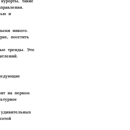
 курорты, такие
правления.
шью и
ными никого.
ах, посетить
ые тренды. Это
атлений.
следующие
оит на первом
ьтурное
 удивительных
сотой