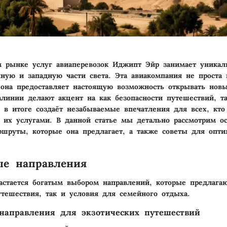
 рынке услуг авиаперевозок Иджипт Эйр занимает уникал
чную и западную части света. Эта авиакомпания не проста 
она предоставляет настоящую возможность открывать новы
алинии делают акцент на как безопасности путешествий, т
о в итоге создаёт незабываемые впечатления для всех, кто
я их услугами. В данной статье мы детально рассмотрим о
шруты, которые она предлагает, а также советы для опт
ые направления
стается богатым выбором направлений, которые предлагаю
утешествия, так и условия для семейного отдыха.
направления для экзотических путешествий