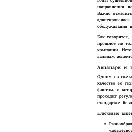
годы существо
направления, к
Важно отметить
адаптировалась
обслуживания п
Как говорится,
прошлое не тол
компании. Исто
важным аспекто
Авиапарк и т
Одним из самы
качество ее те
флотом, в кото
проходит регул
стандартам без
Ключевые аспек
Разнообра
удовлетво