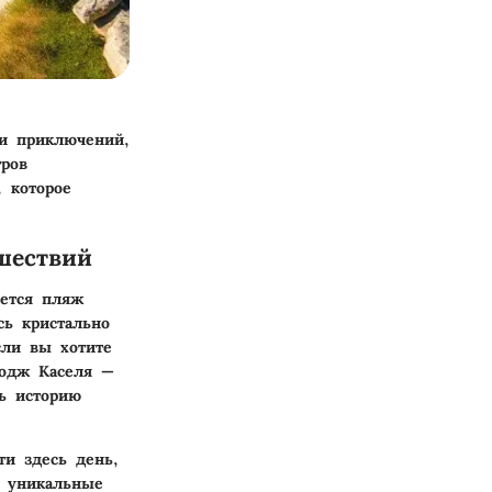
 и приключений,
ров
, которое
шествий
ется пляж
сь кристально
сли вы хотите
Лодж Каселя —
ь историю
ти здесь день,
е уникальные