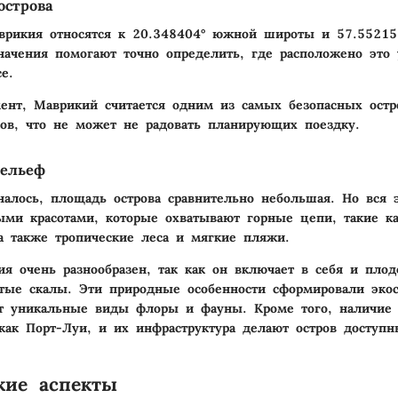
острова
врикия относятся к 20.348404° южной широты и 57.55215
начения помогают точно определить, где расположено это
е.
нт, Маврикий считается одним из самых безопасных остр
ов, что не может не радовать планирующих поездку.
ельеф
алось, площадь острова сравнительно небольшая. Но вся 
ыми красотами, которые охватывают горные цепи, такие 
 а также тропические леса и мягкие пляжи.
я очень разнообразен, так как он включает в себя и пло
тые скалы. Эти природные особенности сформировали экос
ют уникальные виды флоры и фауны. Кроме того, наличие
 как
Порт-Луи
, и их инфраструктура делают остров доступ
кие аспекты