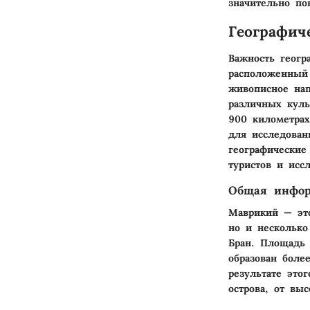
значительно по
Географич
Важность геог
расположенный
живописное нап
различных куль
900 километрах
для исследован
географические
туристов и исс
Общая инфор
Маврикий — это
но и нескольк
Бран
. Площадь 
образован боле
результате это
острова, от вы