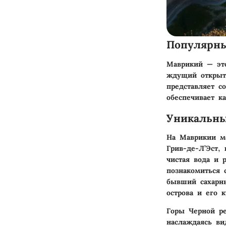
Популярн
Маврикий — это
ждущий открыт
представляет с
обеспечивает к
Уникальны
На Маврикии м
Грив-де-Л’Эст,
чистая вода и 
познакомиться
бывший сахарн
острова и его к
Горы Черной ре
наслаждаясь ви