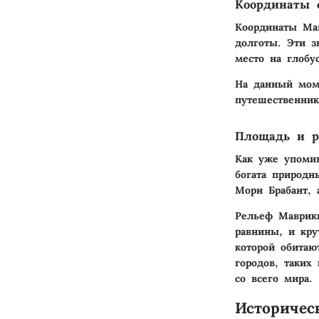
Координаты 
Координаты Ма
долготы. Эти з
место на глобус
На данный моме
путешественник
Площадь и р
Как уже упомин
богата природн
Mорн Брабант
,
Рельеф Маврики
равнины, и кру
которой обита
городов, таких
со всего мира.
Историчес