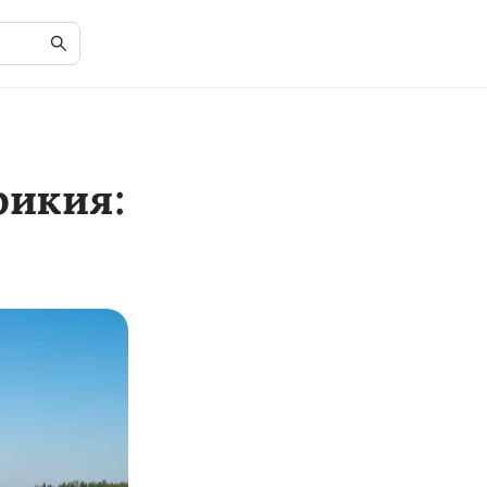
рикия: