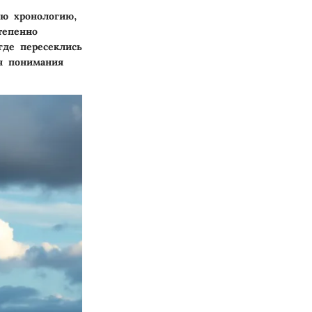
ую хронологию,
тепенно
где пересеклись
ля понимания