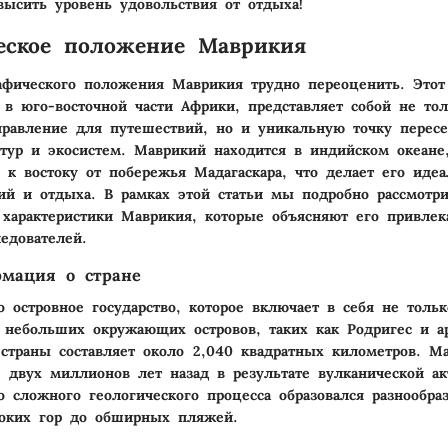
высить уровень удовольствия от отдыха!
еское положение Маврикия
рафического положения
Маврикия
трудно переоценить. Этот 
 в юго-восточной части
Африки
, представляет собой не то
равление для путешествий, но и уникальную точку перес
тур и экосистем. Маврикий находится в
индийском океане
 к востоку от побережья Мадагаскара, что делает его ид
ий и отдыха. В рамках этой статьи мы подробно рассмотр
 характеристики Маврикия, которые объясняют его привлек
ледователей.
мация о стране
 островное государство, которое включает в себя не тольк
о небольших окружающих островов, таких как
Родригес
и а
страны составляет около 2,040 квадратных километров. М
е двух миллионов лет назад в результате вулканической ак
го сложного геологического процесса образовался разнообр
соких гор до обширных пляжей.