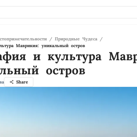
стопримечательности
/
Природные Чудеса
/
льтура Маврикия: уникальный остров
афия и культура Мав
льный остров
ва
Share