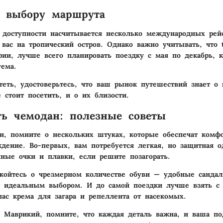
о выбору маршрута
 доступности насчитывается несколько международных рей
 вас на тропический остров. Однако важно учитывать, что 
и, лучше всего планировать поездку с мая по декабрь, к
уема.
еть, удостоверьтесь, что ваш рынок путешествий знает о
 стоит посетить, и о их близости.
ть чемодан: полезные советы
н, помните о нескольких штуках, которые обеспечат комф
дение. Во-первых, вам потребуется легкая, но защитная 
чные очки и плавки, если решите позагорать.
койтесь о чрезмерном количестве обуви — удобные сандал
т идеальным выбором. И до самой поездки лучше взять с 
пас крема для загара и репеллента от насекомых.
 Маврикий, помните, что каждая деталь важна, и ваша по