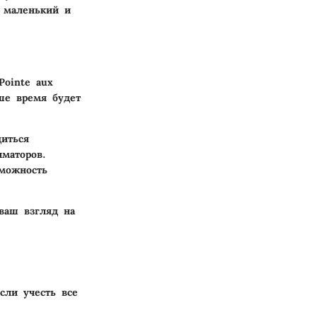
 маленький и
Pointe aux
ше время будет
диться
маторов.
можность
ваш взгляд на
сли учесть все