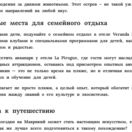
людения за дикими животными. Этот остров – не такой уж
ло направлений на любой вкус.
е места для семейного отдыха
ами дети, подумайте о семейном отдыхе в отеле Veranda 
кими клубами и специальными программами для детей, ва
ом и радостью.
сетить аквапарк у отеля La Pirogue, где гости могут насла
ных аттракционов, оставаясь под присмотром опытных ани
икии — это не только время на пляже, но и отличная воз
ых и обучение для детей.
агает не просто пляжи, а целый опыт, который обогатит 
ряя жажду знаний о его культуре и экосистемах.
а к путешествию
оездки на Маврикий может стать настоящим искусством, е
как же лучше всего подготовиться к такому похождению?