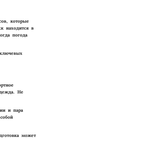
сов, которые
tк находится в
огда погода
 ключевых
ортное
одежда. Не
ии и пара
собой
дготовка может