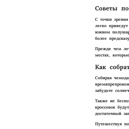
Советы п
С точки зрения
легко приведут
южном полушари
более предсказ
Прежде чем лет
местах, которые
Как собра
Собирая чемода
времяпрепровож
забудьте солне
Также не беспо
кроссовок буду
достаточный за
Путешествуя по