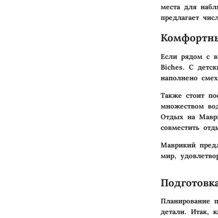
места для наб
предлагает чис
Комфортны
Если рядом с в
Biches. С детс
наполнено смех
Также стоит по
множеством вод
Отдых на Мавр
совместить отд
Маврикий предл
мир, удовлетво
Подготовк
Планирование п
детали. Итак, 