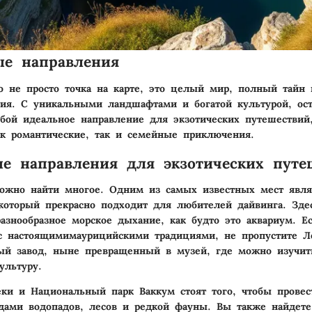
ые направления
 не просто точка на карте, это целый мир, полный тайн
ия. С уникальными ландшафтами и богатой культурой, ост
обой идеальное направление для экзотических путешествий
ак романтические, так и семейные приключения.
е направления для экзотических путе
ожно найти многое. Одним из самых известных мест явля
 который прекрасно подходит для любителей дайвинга. Зде
разнообразное морское дыхание, как будто это аквариум. Е
 с настоящимимаурицийскими традициями, не пропустите 
ый завод, ныне превращенный в музей, где можно изучит
ультуру.
ки и Национальный парк Ваккум стоят того, чтобы провес
дами водопадов, лесов и редкой фауны. Вы также найдет