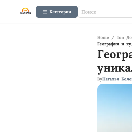
Категории
Home
/
Топ До
География и ку
Геогр
уника
By
Наталья Бело