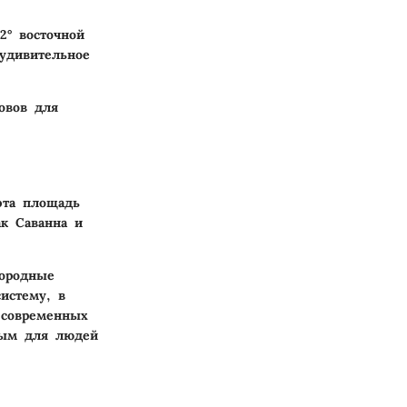
2° восточной
 удивительное
овов для
эта площадь
как
Саванна
и
дородные
истему, в
 современных
ным для людей