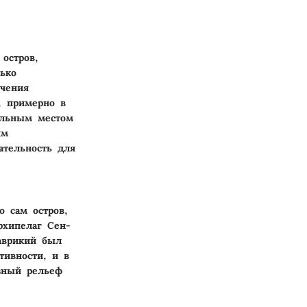
остров,
лько
ечения
, примерно в
еальным местом
им
ательность для
о сам остров,
рхипелаг
Сен-
аврикий был
тивности, и в
азный рельеф