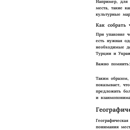
Например, для 
места, такие к
культурные ма
Как собрать 
При упаковке ч
есть нужная од
необходимые до
Турции и Украи
Важно помнить
Таким образом,
показывает, чт
предложить бол
и взаимопонима
Географич
Географическая
понимания мес