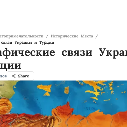
стопримечательности
/
Исторические Места
/
 связи Украины и Турции
афические связи Укр
рции
цов
Share