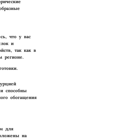
орические
ообразные
сь, что у вас
улок и
йств, так как в
м регионе.
готовки.
Турцией
 и способны
ного обогащения
ом для
положены на