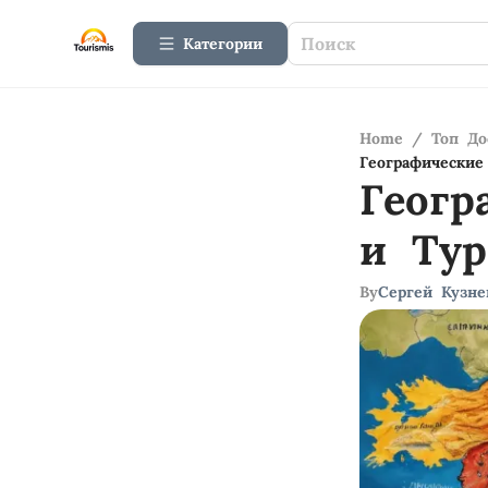
Категории
Home
/
Топ До
Географические
Геогр
и Ту
By
Сергей Кузне