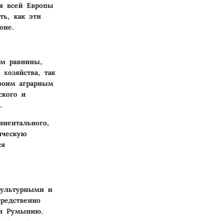
я всей Европы
ть, как эти
оне.
им равнины,
 хозяйства, так
воим аграрным
ского и
.
инентального,
ическую
ся
культурными и
редственно
 и Румынию.