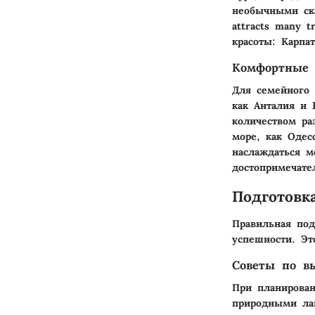
необычными ск
attracts many 
красоты: Карпа
Комфортные 
Для семейного
как Анталия и 
количеством ра
море, как Одес
наслаждаться м
достопримечате
Подготовк
Правильная под
успешности. Эт
Советы по в
При планирован
природными ла