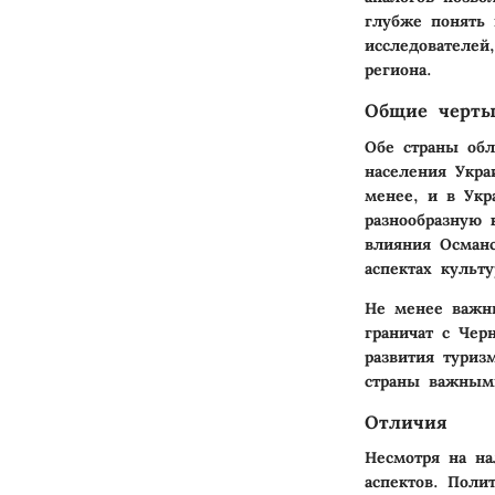
глубже понять 
исследователей
региона.
Общие черт
Обе страны обл
населения Укра
менее, и в Укр
разнообразную 
влияния Османс
аспектах культ
Не менее важны
граничат с Чер
развития туриз
страны важными
Отличия
Несмотря на на
аспектов. Поли