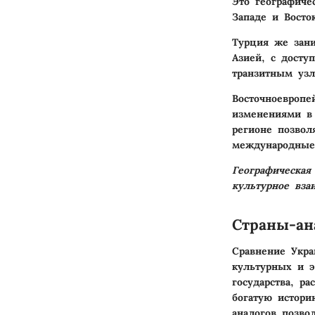
Это географич
Западе и Восто
Турция же зани
Азией, с досту
транзитным узл
Восточноевропе
изменениями в 
регионе позвол
международные
Географическая
культурное вза
Страны-ан
Сравнение Укра
культурных и э
государства, р
богатую истори
аналогов позво