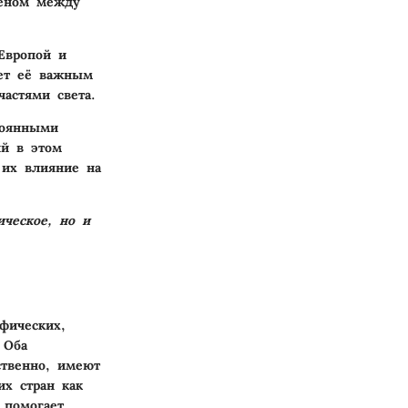
веном между
Европой и
ает её важным
астями света.
тоянными
ий в этом
 их влияние на
ическое, но и
фических,
 Оба
ственно, имеют
их стран как
 помогает