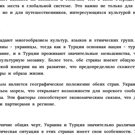
их места в глобальной системе. Это важно не только для 
, но и для путешественников, интересующихся культурой 
ы
адают многообразием культур, языков и этнических групп.
ины - украинцы, тогда как в Турции основная нация - тур
аине, и в Турции проживают значительные меньшинства, ч
культурную мозаику. Более того, обе страны имеют общу
кой империи на их развитие, что предопределило схожест
уры и образа жизни.
м является географическое положение обеих стран. Укра
ным морем, что открывает возможности для морского соо
ма. Эти факторы способствуют экономическим связям, что 
 партнерами в регионе.
личие общих черт, Украина и Турция значительно различа
тическая ситуация в этих странах имеет свои особенности. 