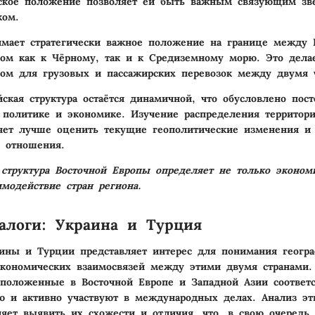
еское положение позволяет ей быть важным связующим з
ком.
мает стратегически важное положение на границе между 
пом как к Чёрному, так и к Средиземному морю. Это дел
ом для грузовых и пассажирских перевозок между двумя ч
йская структура остаётся динамичной, что обусловлено пос
политике и экономике. Изучение распределения территор
яет лучше оценить текущие геополитические изменения и
 отношения.
 структура Восточной Европы определяет не только эконом
имодействие стран региона.
алоги: Украина и Турция
ины и Турции представляет интерес для понимания геогра
кономических взаимосвязей между этими двумя странами.
асположенные в Восточной Европе и Западной Азии соответ
ю и активно участвуют в международных делах. Анализ эт
ляет выявить их схожести и отличия, что, в свою очередь,