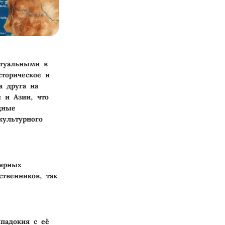
ктуальными в
сторическое и
а друга на
 и Азии, что
дные
культурного
лярных
твенников, так
ппадокия с её