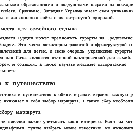
альными образованиями и воздушными шарами на восходе
travelers. Сравнимо, Западная Украина имеет свои уникаль
ты и живописные озёра с их нетронутой природой.
места для семейного отдыха
 отдыха Турция может предложить курорты на Средиземно
Бодрум. Эти места характерны развитой инфраструктурой 
звлечений для детей. В свою очередь, украинские курорт
са или Ялта, являются отличной альтернативой для семей
орем и солнцем, а также изучать местные исторические
льности.
а к путешествию
готовка к путешествию к обеим странам играеет важную р
о включает в себя выбор маршрута, а также сбор необход
ыбору маршрута
ии поездки важно учитывать ваши интересы. Если вы хот
ндшафтами, лучше выбрать менее известные, но живопис