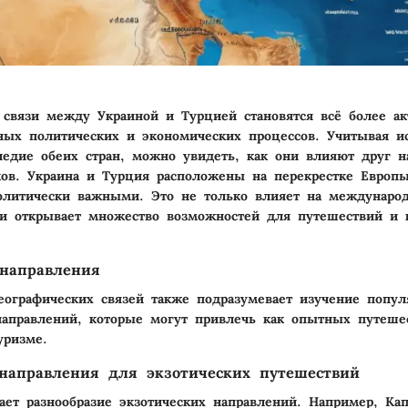
 связи между Украиной и Турцией становятся всё более а
ных политических и экономических процессов.
Учитывая и
ледие
обеих стран, можно увидеть, как они влияют друг н
ов. Украина и Турция расположены на перекрестке Европы
олитически важными. Это не только влияет на междунаро
и открывает множество возможностей для путешествий и 
направления
еографических связей также подразумевает изучение попу
направлений, которые могут привлечь как опытных путешес
уризме.
направления для экзотических путешествий
ает разнообразие экзотических направлений. Например, Ка