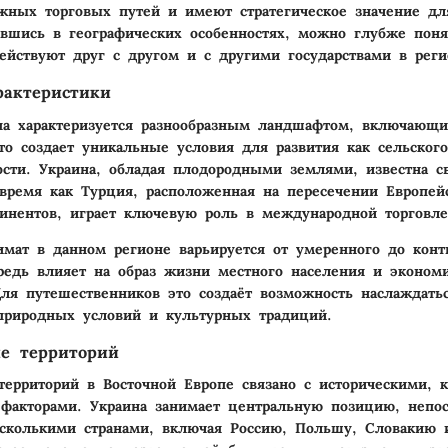
жных торговых путей и имеют стратегическое значение дл
авшись в географических особенностях, можно глубже поня
ействуют друг с другом и с другими государствами в реги
рактеристики
па характеризуется разнообразным ландшафтом, включающ
то создает уникальные условия для развития как сельского
ти. Украина, обладая плодородными землями, известна с
 время как Турция, расположенная на пересечении Европей
тинентов, играет ключевую роль в международной торговле
имат в данном регионе варьируется от умеренного до конт
редь влияет на образ жизни местного населения и эконом
Для путешественников это создаёт возможность наслаждать
природных условий и культурных традиций.
ие территорий
территорий в Восточной Европе связано с историческими, 
факторами. Украина занимает центральную позицию, непос
есколькими странами, включая Россию, Польшу, Словакию