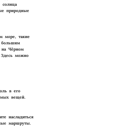
 солнца
ные природные
м море, такие
и большим
ы на Чёрном
. Здесь можно
оль в его
имых вещей.
ите насладиться
ные маршруты.