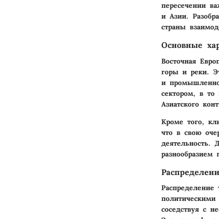
пересечении ва
и Азии. Разобр
страны взаимод
Основные ха
Восточная Евро
горы и реки. Э
и промышленнос
сектором, в то
Азиатского кон
Кроме того, кл
что в свою оче
деятельность. 
разнообразием 
Распределен
Распределение 
политическими 
соседствуя с н