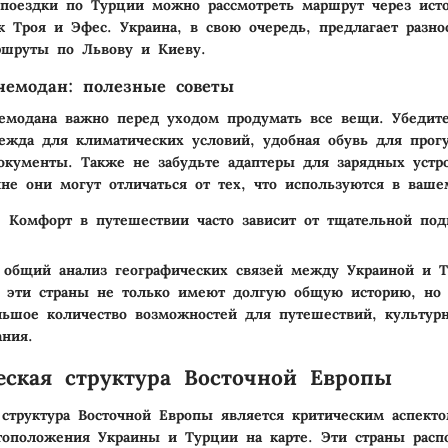
поездки по Турции можно рассмотреть маршрут через ист
ак Троя и Эфес. Украина, в свою очередь, предлагает разн
ршруты по Львову и Киеву.
чемодан: полезные советы
емодана важно перед уходом продумать все вещи. Убедите
ежда для климатических условий, удобная обувь для прог
кументы. Также не забудьте адаптеры для зарядных устро
не они могут отличаться от тех, что используются в ваше
:
Комфорт в путешествии часто зависит от тщательной под
 общий анализ географических связей между Украиной и 
о эти страны не только имеют долгую общую историю, но
ьшое количество возможностей для путешествий, культур
ния.
еская структура Восточной Европы
 структура Восточной Европы является критическим аспект
тоположения Украины и Турции на карте. Эти страны рас