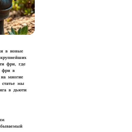
ми в новые
 крупнейших
ти фри, где
 фри в
 на многие
 статье мы
нга в дьюти
ым
забываемый