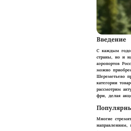
Введение
С каждым годо
страны, но и 
аэропортов Рос
можно приобре
Шереметьево пр
категории това
рассмотрим ак
фри, делая акц
Популярн
Многие стремят
направлениям, 