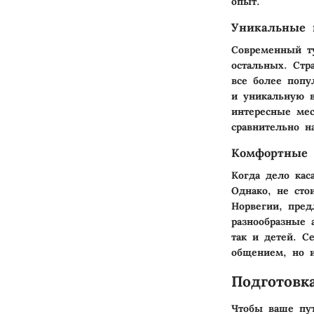
опыт.
Уникальные 
Современный т
остальных. Стр
все более попу
и уникальную 
интересные мес
сравнительно н
Комфортные 
Когда дело кас
Однако, не сто
Норвегии, пре
разнообразные 
так и детей. С
общением, но 
Подготовк
Чтобы ваше пут