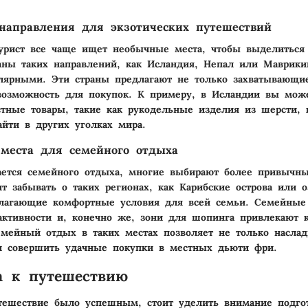
направления для экзотических путешествий
урист все чаще ищет необычные места, чтобы выделиться
аны таких направлений, как Исландия, Непал или Маврикий
лярными. Эти страны предлагают не только захватывающи
возможность для покупок. К примеру, в Исландии вы мож
тные товары, такие как рукодельные изделия из шерсти,
айти в других уголках мира.
места для семейного отдыха
ается семейного отдыха, многие выбирают более привычны
ит забывать о таких регионах, как Карибские острова или о
длагающие комфортные условия для всей семьи. Семейные
активности и, конечно же, зони для шопинга привлекают к
емейный отдых в таких местах позволяет не только наслад
и совершить удачные покупки в местных дьюти фри.
а к путешествию
ешествие было успешным, стоит уделить внимание подгот