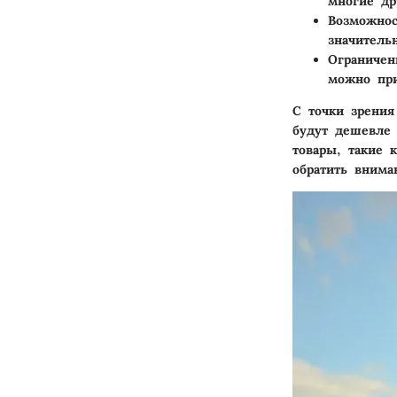
многие др
Возможнос
значитель
Ограничен
можно при
С точки зрения
будут дешевле 
товары, такие 
обратить внима