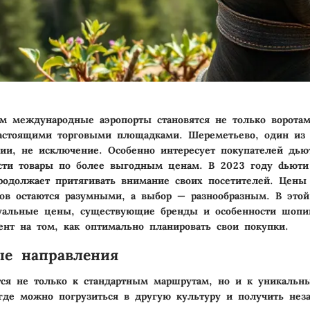
м международные аэропорты становятся не только ворота
настоящими торговыми площадками. Шереметьево, один из
сии, не исключение. Особенно интересует покупателей дью
сти товары по более выгодным ценам. В 2023 году dьюти
одолжает притягивать внимание своих посетителей. Цены
ров остаются разумными, а выбор — разнообразным. В этой
туальные цены, существующие бренды и особенности шопи
ент на том, как оптимально планировать свои покупки.
ые направления
ся не только к стандартным маршрутам, но и к уникальн
где можно погрузиться в другую культуру и получить не