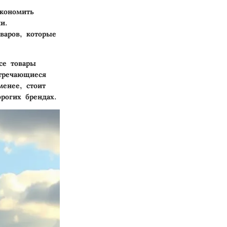
кономить
и.
варов, которые
се товары
тречающиеся
менее, стоит
рогих брендах.