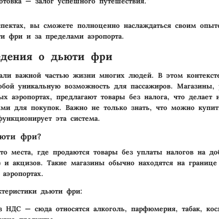
отовка — залог успешного путешествия."
спектах, вы сможете полноценно наслаждаться своим опыт
и фри и за пределами аэропорта.
едения о дьюти фри
тали важной частью жизни многих людей. В этом контекс
обой уникальную возможность для пассажиров. Магазины,
х аэропортах, предлагают товары без налога, что делает 
ми для покупок. Важно не только знать, что можно купит
функционирует эта система.
ьюти фри?
о места, где продаются товары без уплаты налогов на д
) и акцизов. Такие магазины обычно находятся на границ
 аэропортах.
ктеристики дьюти фри:
з НДС
— сюда относятся алкоголь, парфюмерия, табак, кос