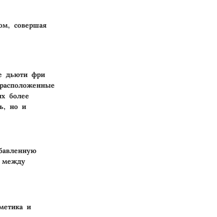
ом, совершая
те дьюти фри
 расположенные
их более
ь, но и
обавленную
е между
метика и