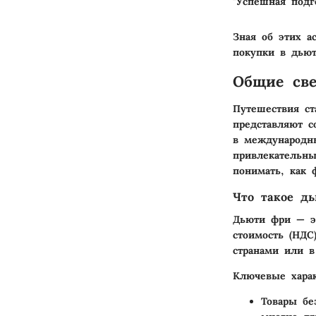
"Успешная подг
Зная об этих а
покупки в дьют
Общие св
Путешествия с
представляют с
в международны
привлекательны
понимать, как 
Что такое д
Дьюти фри — эт
стоимость (НДС
странами или в
Ключевые хара
Товары бе