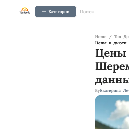
Категории
Home
/
Топ До
Цены в дьюти 
Цены
Шерем
данн
By
Екатерина Ле