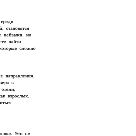
 среди
, становятся
е пейзажи, но
ете найти
 которые сложно
е направления.
зера в
 отели,
ак взрослых,
иться
овке. Это не