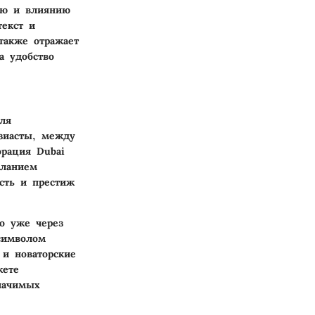
ию и влиянию
текст и
также отражает
а удобство
ля
зиасты, между
рация Dubai
еланием
сть и престиж
о уже через
символом
 и новаторские
жете
начимых