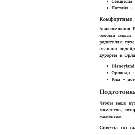
Сейшелы
–
Паттайя
– 
Комфортные 
Авиакомпания E
особый смысл. 
родителям путе
отлично подойд
курорты в Орла
Disneyland
Орландо
– 
Рим
– ист
Подготовк
Чтобы ваше пут
моментов, кот
моментом.
Советы по в