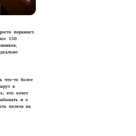
росто поражает.
лее 150
нников,
деально
ь что-то более
шрут в
х, кто хочет
забывать и о
сть полета на