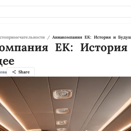
стопримечательности
/
Авиакомпания EK: История и Буду
омпания EK: История
щее
ова
Share