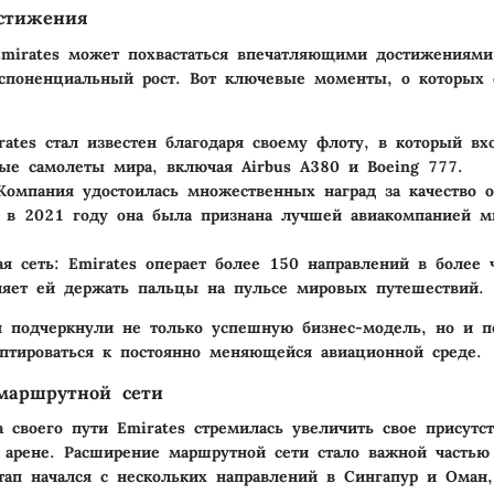
стижения
mirates может похвастаться впечатляющими достижениями
споненциальный рост. Вот ключевые моменты, о которых 
rates стал известен благодаря своему флоту, в который вх
ые самолеты мира, включая Airbus A380 и Boeing 777.
Компания удостоилась множественных наград за качество 
 в 2021 году она была признана лучшей авиакомпанией м
я сеть
: Emirates операет более 150 направлений в более 
ляет ей держать пальцы на пульсе мировых путешествий.
 подчеркнули не только успешную бизнес-модель, но и п
аптироваться к постоянно меняющейся авиационной среде.
маршрутной сети
а своего пути Emirates стремилась увеличить свое присутс
арене. Расширение маршрутной сети стало важной частью 
тап начался с нескольких направлений в Сингапур и Оман,