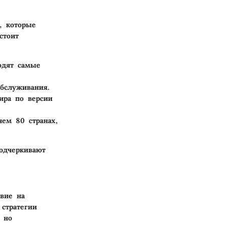
, которые
стоит
одят самые
обслуживания.
ира по версии
чем 80 странах,
одчеркивают
твие на
стратегии
 но