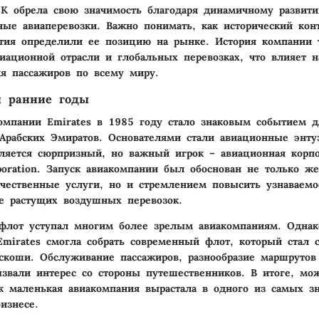
EK обрела свою значимость благодаря динамичному развит
ые авиаперевозки. Важно понимать, как исторический кон
тия определили ее позицию на рынке. История компании 
иационной отрасли и глобальных перевозках, что влияет н
я пассажиров по всему миру.
и ранние годы
омпании Emirates в 1985 году стало знаковым событием д
рабских Эмиратов. Основателями стали авиационные энту
ляется сюрпризный, но важный игрок – авиационная корпо
poration. Запуск авиакомпании был обоснован не только ж
ачественные услуги, но и стремлением повысить узнаваемо
е растущих воздушных перевозок.
флот уступал многим более зрелым авиакомпаниям. Однак
Emirates смогла собрать современный флот, который стал 
скоши. Обслуживание пассажиров, разнообразие маршрутов
звали интерес со стороны путешественников. В итоге, мо
ак маленькая авиакомпания вырастала в одного из самых з
изнесе.