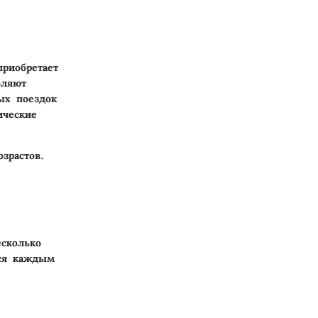
риобретает
оляют
ых поездок
ические
зрастов.
сколько
ься каждым