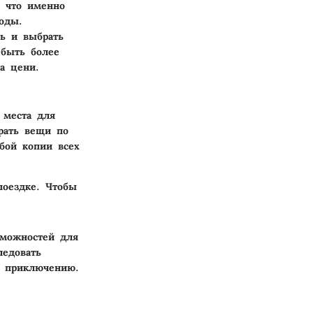
, что именно
оды.
ть и выбрать
 быть более
а цени.
 места для
рать вещи по
бой копии всех
поездке. Чтобы
зможностей для
ледовать
к приключению.