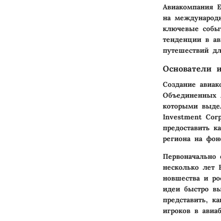
Авиакомпания 
на международн
ключевые собы
тенденции в ав
путешествий дл
Основатели 
Создание авиак
Объединенных А
которыми выде
Investment Cor
предоставить к
региона на фон
Первоначально 
несколько лет 
новшества и ро
идеи быстро вы
представить, к
игроков в авиаб