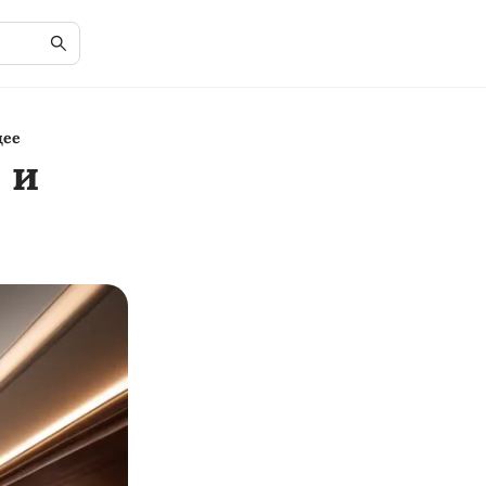
щее
 и