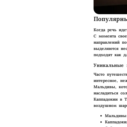
Популярн
Когда речь иде
С момента свое
направлений по
выделяются не
подходят как д
Уникальные 
Часто путешест
интересное, не
Мальдивы, кото
насладиться со
Каппадокии в Т
воздушном шаре
Мальдивы
Каппадоки