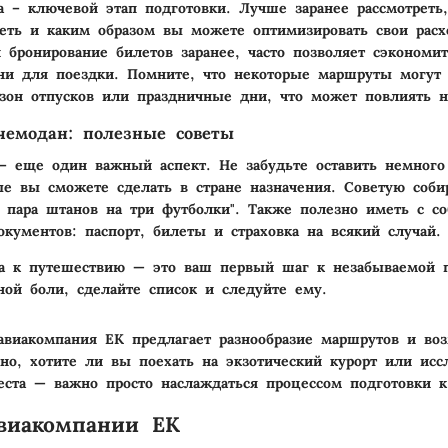
 – ключевой этап подготовки. Лучше заранее рассмотреть
еть и каким образом вы можете оптимизировать свои расх
 бронирование билетов заранее, часто позволяет сэкономи
ни для поездки. Помните, что некоторые маршруты могут
зон отпусков или праздничные дни, что может повлиять н
чемодан: полезные советы
– еще один важный аспект. Не забудьте оставить немного
ые вы сможете сделать в стране назначения. Советую соби
 пара штанов на три футболки". Также полезно иметь с со
кументов: паспорт, билеты и страховка на всякий случай.
ка к путешествию — это ваш первый шаг к незабываемой 
ной боли, сделайте список и следуйте ему.
авиакомпания EK предлагает разнообразие маршрутов и во
но, хотите ли вы поехать на экзотический курорт или исс
еста — важно просто наслаждаться процессом подготовки 
виакомпании EK