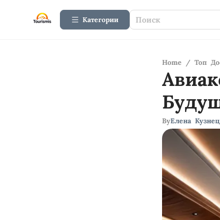
Категории
Home
/
Топ До
Авиак
Буду
By
Елена Кузнец