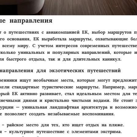
ые направления
т о путешествиях с авиакомпанией EK, выбор маршрутов п
го основания, EK выработала маршруты, охватывающие бо
 всему миру. С учетом интересов современных путешестве
сколько уникальных и популярных направлений, которые и
ля быстрого отдыха, так и для длительных каникул.
направления для экзотических путешествий
венники ищут необычные места, которые могут предложит
жели стандартные туристические маршруты. Например, мар
рый EK активно развивает, стал идеальным местом для те
лнечными днями и кристально чистыми водами. Не стоит 
урции — уникальная ландшафтная архитектура и возможно
 позволяет создать незабываемые воспоминания.
– райское место для тех, кто ищет отдых на пляже.
я
– культурное путешествие с элементами экстрима.