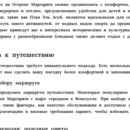
 на Острове Маргарита можно организовать с комфортом,
курортам и отелям, предлагающим удобства для детей и в
и, такие как Плая Эль Агуй, являются идеальными для с
 есть много активностей, от водных видов спорта до орган
орые приведут вас к интересным историческим и культурн
ораны с разнообразными блюдами также делают отдых с д
а к путешествию
утешествию требует внимательного подхода. Есть несколько
т вам сделать вашу поездку более комфортной и запомин
ыбору маршрута
 продумать маршруты путешествия. Некоторые популярные
ов Маргарита с major городами в Венесуэле. При выборе 
ь такие факторы, как качество обслуживания и доступные у
ументацию и визовые требования заранее, чтобы избежат
чемодан: полезные советы