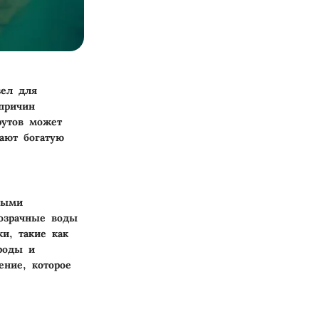
зел для
причин
рутов может
ают богатую
ными
озрачные воды
ки, такие как
роды и
ение, которое