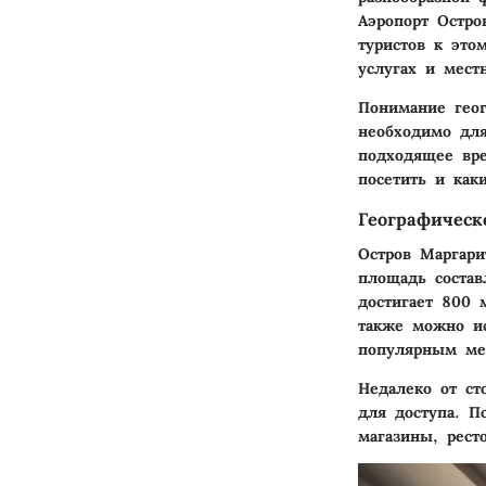
Аэропорт Остро
туристов к это
услугах и мест
Понимание геог
необходимо для
подходящее вре
посетить и как
Географичес
Остров Маргари
площадь состав
достигает 800 
также можно ис
популярным мес
Недалеко от ст
для доступа. П
магазины, рест