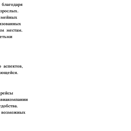
 благодаря
зрослых.
емейных
изованных
ым местам.
етьми
 аспектов,
ающейся.
 рейсы
авиакомпании
добства.
ь возможных