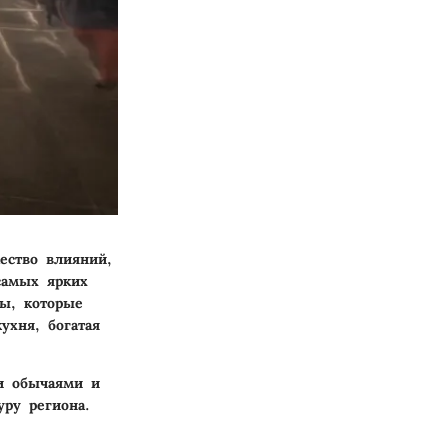
ество влияний,
самых ярких
лы, которые
ухня, богатая
и обычаями и
уру региона.