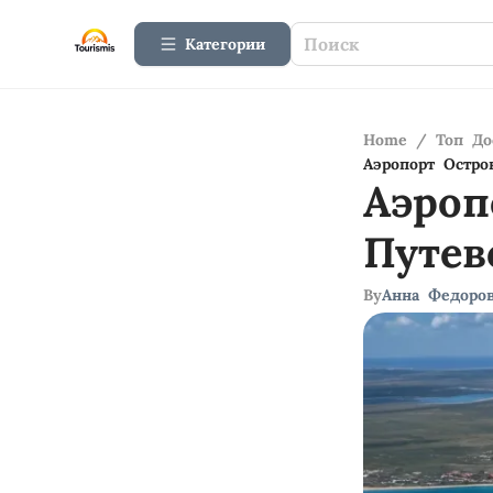
Категории
Home
/
Топ До
Аэропорт Остро
Аэроп
Путев
By
Анна Федоро