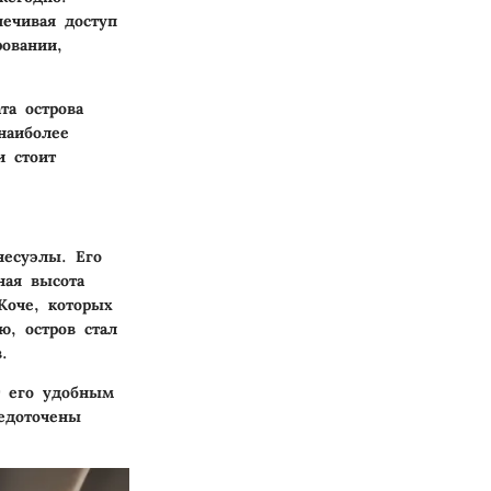
ечивая доступ
овании,
та острова
наиболее
и стоит
несуэлы. Его
ная высота
Коче, которых
ю, остров стал
.
т его удобным
редоточены