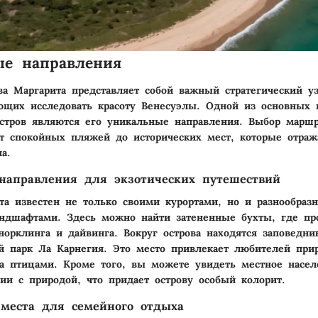
ые направления
ва Маргарита представляет собой важный стратегический у
ющих исследовать красоту Венесуэлы. Одной из основных 
остров являются его уникальные направления. Выбор марш
от спокойных пляжей до исторических мест, которые отраж
а.
направления для экзотических путешествий
та известен не только своими курортами, но и разнообраз
ндшафтами. Здесь можно найти затененные бухты, где пр
норклинга и дайвинга. Вокруг острова находятся заповедни
й парк Ла Карнегия. Это место привлекает любителей при
а птицами. Кроме того, вы можете увидеть местное насел
ии с природой, что придает острову особый колорит.
места для семейного отдыха