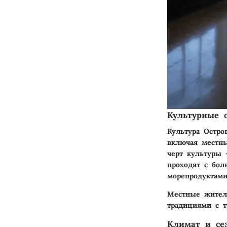
Культурные о
Культура Остро
включая местны
черт культуры 
проходят с бол
морепродуктам
Местные жител
традициями с т
Климат и се