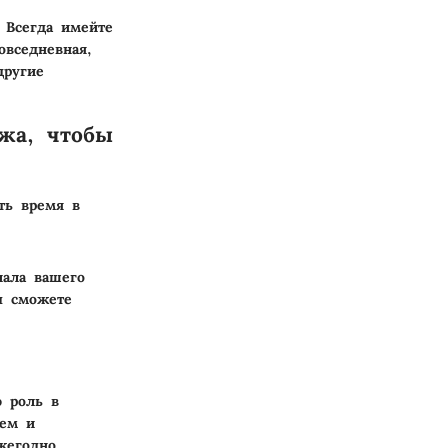
 Всегда имейте
овседневная,
другие
жа, чтобы
ть время в
чала вашего
ы сможете
ю роль в
ием и
жегодно.