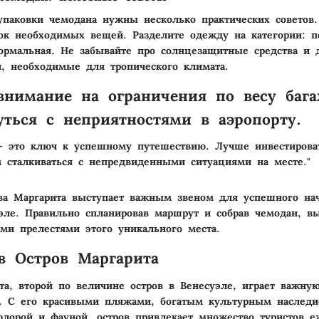
паковки чемодана нужны несколько практических советов.
ок необходимых вещей. Разделите одежду на категории: п
рмальная. Не забывайте про солнцезащитные средства и 
, необходимые для тропического климата.
внимание на ограничения по весу бага
уться с неприятностями в аэропорту.
- это ключ к успешному путешествию. Лучше инвестирова
м сталкиваться с непредвиденными ситуациями на месте."
ва Маргарита выступает важным звеном для успешного на
эле. Правильно спланировав маршрут и собрав чемодан, в
еми прелестями этого уникального места.
в Остров Маргарита
та, второй по величине остров в Венесуэле, играет важну
ы. С его красивыми пляжами, богатым культурным наслед
флорой и фауной, остров привлекает множество туристов е