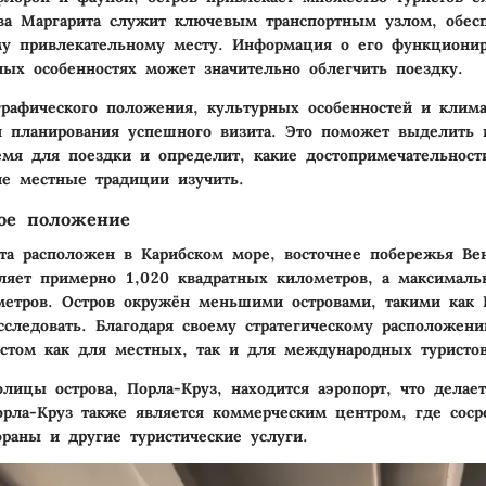
ва Маргарита служит ключевым транспортным узлом, обесп
му привлекательному месту. Информация о его функционир
ных особенностях может значительно облегчить поездку.
рафического положения, культурных особенностей и клима
 планирования успешного визита. Это поможет выделить 
мя для поездки и определит, какие достопримечательност
ие местные традиции изучить.
кое положение
та расположен в Карибском море, восточнее побережья Ве
ляет примерно 1,020 квадратных километров, а максималь
метров. Остров окружён меньшими островами, такими как 
следовать. Благодаря своему стратегическому расположени
том как для местных, так и для международных туристов
олицы острова, Порла-Круз, находится аэропорт, что делае
орла-Круз также является коммерческим центром, где сос
ораны и другие туристические услуги.