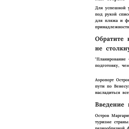
Для успешной у
под рукой спис
для пляжа и фо
принадлежности
Обратите 
не столкн
"Планирование 
подготовку, че
Аэропорт Остро
пути по Венесу
насладиться вс
Введение 
Остров Маргари
туризме стран
разнообразной 