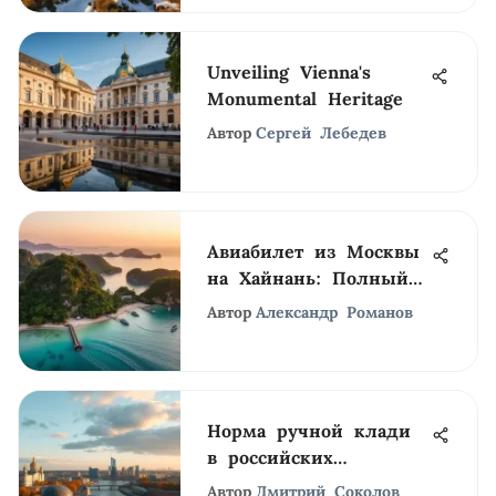
Unveiling Vienna's
Monumental Heritage
Автор
Сергей Лебедев
Авиабилет из Москвы
на Хайнань: Полный
гид
Автор
Александр Романов
Норма ручной клади
в российских
авиакомпаниях
Автор
Дмитрий Соколов